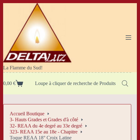
Passer
au
contenu
La Flamme du Sud!
0,00
€
Loupe à cliquer de recherche de Produits
Panier
d’achat
Accueil Boutique
3- Hauts Grades et Grades d'à côté
32- REAA du 4e degré au 33e degré
323- REAA 15e au 18e - Chapitre
Toque REAA 18° Croix Latine