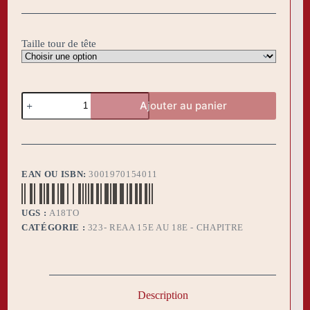
Taille tour de tête
quantité
Ajouter au panier
de
Toque
REAA
18°
Croix
Latine
EAN OU ISBN:
3001970154011
UGS :
A18TO
CATÉGORIE :
323- REAA 15E AU 18E - CHAPITRE
Description