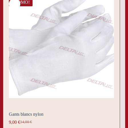
PROMO!
Gants blancs nylon
9,00
€
14,00
€
Le
Le