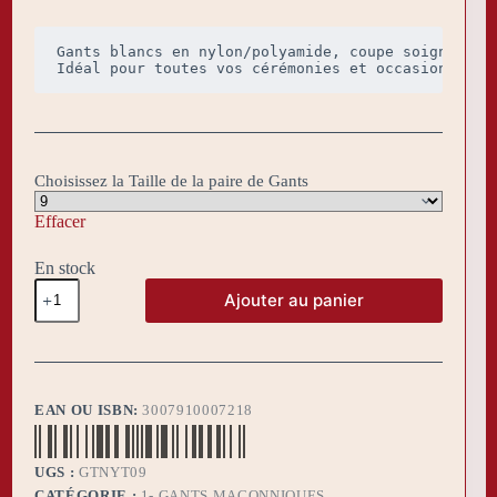
prix
prix
initial
actuel
était :
est :
Gants blancs en nylon/polyamide, coupe soignée et 
14,00 €.
9,00 €.
Idéal pour toutes vos cérémonies et occasions spé
Choisissez la Taille de la paire de Gants
Effacer
En stock
quantité
Ajouter au panier
de
Gants
blancs
nylon
EAN OU ISBN:
3007910007218
UGS :
GTNYT09
CATÉGORIE :
1- GANTS MAÇONNIQUES