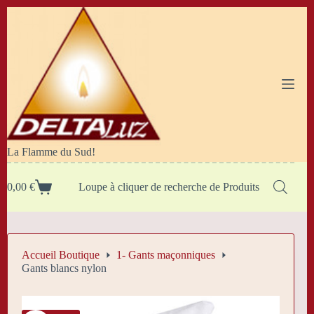
Passer
au
contenu
La Flamme du Sud!
0,00
€
Loupe à cliquer de recherche de Produits
Panier
d’achat
Accueil Boutique
1- Gants maçonniques
Gants blancs nylon