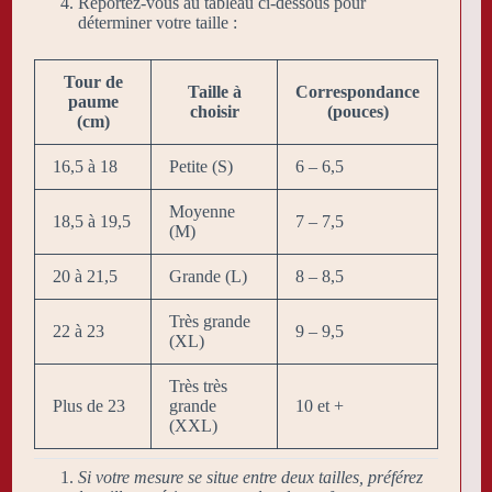
Reportez-vous au tableau ci-dessous pour
déterminer votre taille :
Tour de
Taille à
Correspondance
paume
choisir
(pouces)
(cm)
16,5 à 18
Petite (S)
6 – 6,5
Moyenne
18,5 à 19,5
7 – 7,5
(M)
20 à 21,5
Grande (L)
8 – 8,5
Très grande
22 à 23
9 – 9,5
(XL)
Très très
Plus de 23
grande
10 et +
(XXL)
Si votre mesure se situe entre deux tailles, préférez