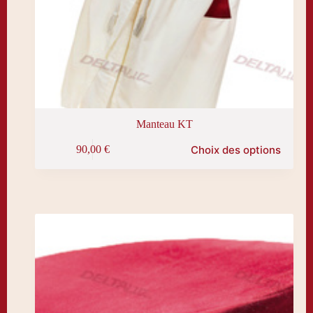
Manteau KT
Ce
Choix des options
90,00
€
produit
a
plusieurs
variations.
Les
options
peuvent
être
choisies
sur
la
page
du