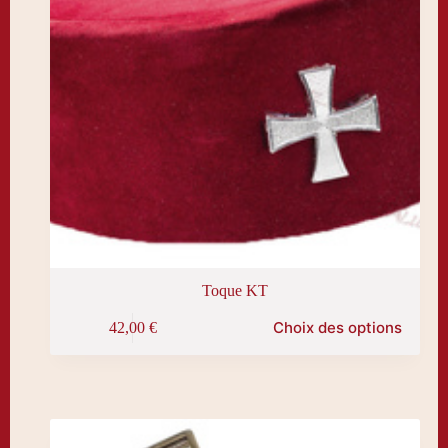
produit
Toque KT
Ce
Choix des options
42,00
€
produit
a
plusieurs
variations.
Les
options
peuvent