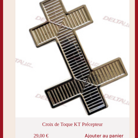
être
choisies
sur
la
page
du
produit
Croix de Toque KT Précepteur
Ajouter au panier
29,00
€