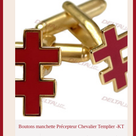
peuvent
être
choisies
sur
la
page
du
produit
Boutons manchette Précepteur Chevalier Templier -KT