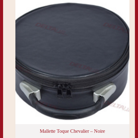
peuvent
être
choisies
sur
la
page
du
produit
Mallette Toque Chevalier – Noire