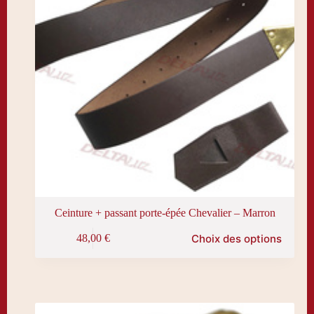
Ceinture + passant porte-épée Chevalier – Marron
Ce
Choix des options
48,00
€
produit
a
plusieurs
variations.
Les
options