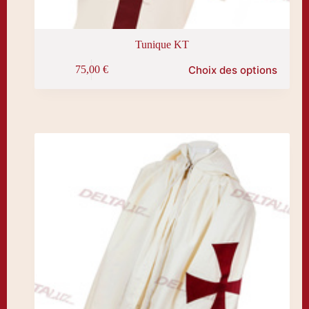
Tunique KT
Ce
Choix des options
75,00
€
produit
a
plusieurs
variations.
Les
options
peuvent
être
choisies
sur
la
page
du
produit