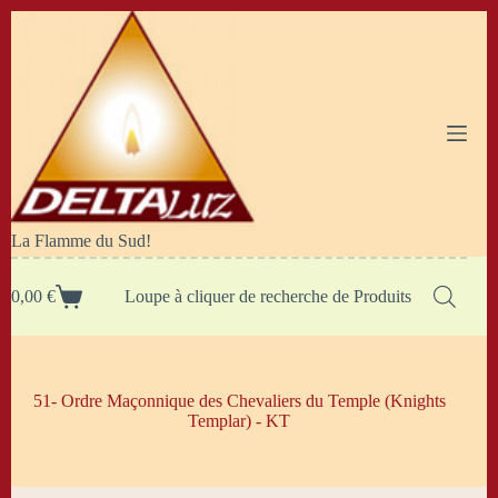
Passer
au
contenu
La Flamme du Sud!
0,00
€
Loupe à cliquer de recherche de Produits
Panier
d’achat
51- Ordre Maçonnique des Chevaliers du Temple (Knights
Templar) - KT