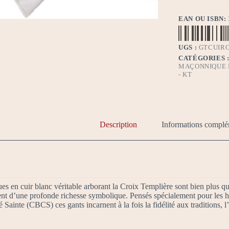
cuir
Chevalier
EAN OU ISBN:
-
CBCS
UGS :
GTCUIR
CATÉGORIES 
MAÇONNIQUE D
- KT
Description
Informations complé
s en cuir blanc véritable arborant la Croix Templière sont bien plus qu’
nent d’une profonde richesse symbolique. Pensés spécialement pour les
é Sainte (CBCS) ces gants incarnent à la fois la fidélité aux traditions, 