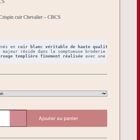
BCS
 Crispin cuir Chevalier – CBCS
nnés en 
cuir blanc véritable de haute qualité
, ces gants 
 rouge templière finement réalisée
 avec une grande préci
Ajouter au panier