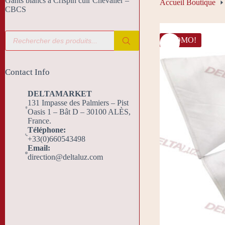
Gants blancs à Crispin cuir Chevalier –
Accueil Boutique
CBCS
Recherche
PROMO!
de
produits
Contact Info
DELTAMARKET
131 Impasse des Palmiers – Pist
Oasis 1 – Bât D – 30100 ALÈS,
France.
Téléphone:
+33(0)660543498
Email:
direction@deltaluz.com