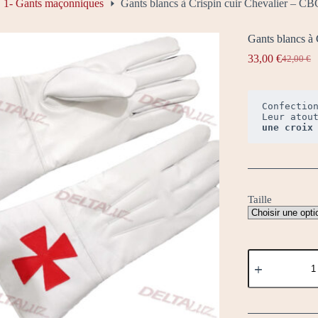
1- Gants maçonniques
Gants blancs à Crispin cuir Chevalier – C
Gants blancs à
33,00
€
42,00
€
Le
Le
prix
prix
initial
actuel
était :
est :
Confectio
42,00 €.
33,00 €.
une croix
Taille
quantité
de
Gants
blancs
à
Crispin