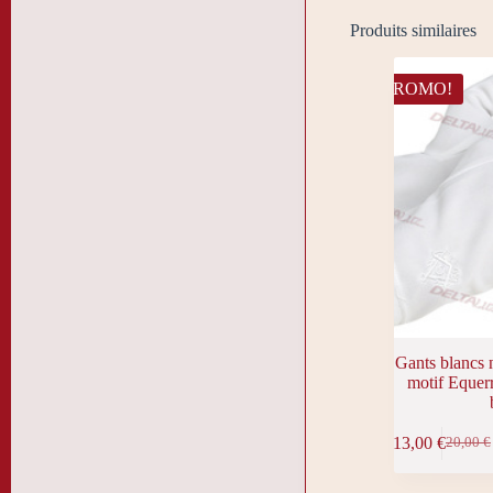
Produits similaires
PROMO!
Gants blancs 
motif Equer
Ce
13,00
€
20,00
€
produit
Le
Le
a
prix
prix
plusieurs
initial
actuel