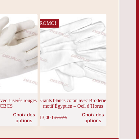
variations.
était :
est :
Les
.
.
54,00 €.
44,00 €.
options
peuvent
PROMO!
être
choisies
sur
la
page
du
produit
avec Liserés rouges
Gants blancs coton avec Broderie
 CBCS
motif Égyptien – Oeil d’Horus
Ce
Choix des
Choix des
13,00
€
20,00
€
produit
Le
Le
options
options
a
prix
prix
plusieurs
initial
actuel
variations.
était :
est :