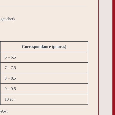
 gaucher).
Correspondance (pouces)
6 – 6,5
7 – 7,5
8 – 8,5
9 – 9,5
10 et +
nfort.