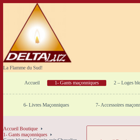
Passer
au
contenu
La Flamme du Sud!
Accueil
1- Gants maçonniques
2 – Loges bl
6- Livres Maçonniques
7- Accessoires maçon
Accueil Boutique
1- Gants maçonniques