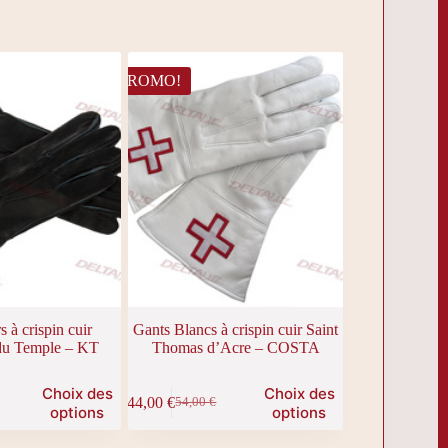
PROMO!
s à crispin cuir
Gants Blancs à crispin cuir Saint
du Temple – KT
Thomas d’Acre – COSTA
Ce
Choix des
Choix des
44,00
€
54,00
€
produit
Le
Le
options
options
a
prix
prix
plusieurs
initial
actuel