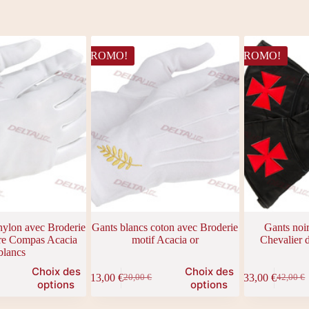
PROMO!
PROMO!
nylon avec Broderie
Gants blancs coton avec Broderie
Gants noir
re Compas Acacia
motif Acacia or
Chevalier 
blancs
Ce
Ce
Choix des
Choix des
13,00
€
33,00
€
20,00
€
42,00
€
produit
produit
Le
Le
Le
Le
options
options
a
a
prix
prix
prix
prix
plusieurs
plusieurs
initial
actuel
initial
actuel