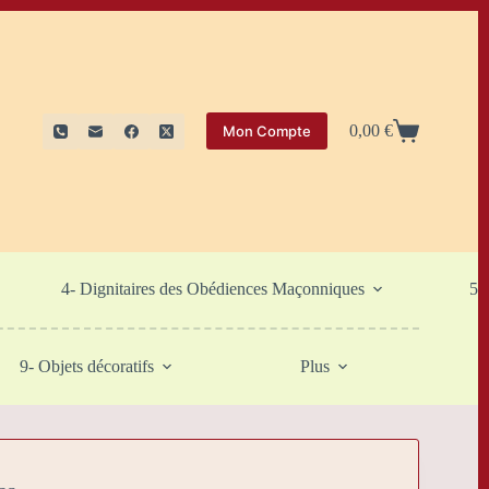
0,00
€
Mon Compte
Panier
d’achat
4- Dignitaires des Obédiences Maçonniques
5-
9- Objets décoratifs
Plus