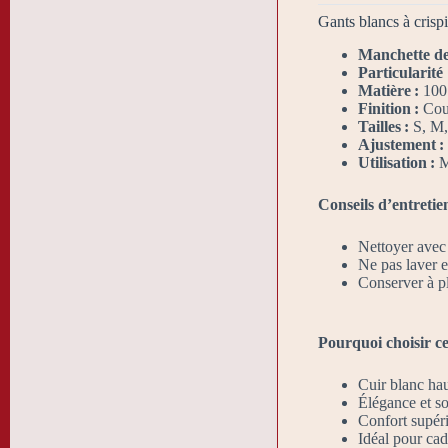
Gants blancs à cris
Manchette de 
Particularité
Matière :
100 
Finition :
Cout
Tailles :
S, M,
Ajustement :
Utilisation :
Ma
Conseils d’entretien
Nettoyer avec
Ne pas laver 
Conserver à pla
Pourquoi choisir ce
Cuir blanc hau
Élégance et so
Confort supéri
Idéal pour cad