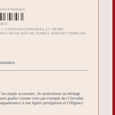
3001970065843
CBCS
:
1- GANTS MAÇONNIQUES
,
51- ORDRE
ES CHEVALIERS DU TEMPLE (KNIGHTS TEMPLAR)
mentaires
un simple accessoire : ils symbolisent un héritage
 hauts grades comme ceux par exemple des Chevalier
l’appartenance à une lignée prestigieuse et l’élégance