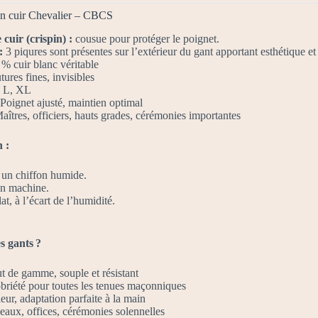
pin cuir Chevalier – CBCS
cuir (crispin) :
cousue pour protéger le poignet.
 :
3 piqures sont présentes sur l’extérieur du gant apportant esthétique et
% cuir blanc véritable
ures fines, invisibles
 L, XL
Poignet ajusté, maintien optimal
îtres, officiers, hauts grades, cérémonies importantes
 :
 un chiffon humide.
en machine.
t, à l’écart de l’humidité.
s gants ?
t de gamme, souple et résistant
briété pour toutes les tenues maçonniques
eur, adaptation parfaite à la main
eaux, offices, cérémonies solennelles