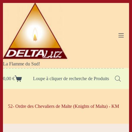
Passer
au
contenu
La Flamme du Sud!
0,00
€
Loupe à cliquer de recherche de Produits
Panier
d’achat
52- Ordre des Chevaliers de Malte (Knights of Malta) - KM