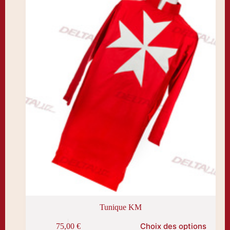
Tunique KM
Ce
Choix des options
75,00
€
produit