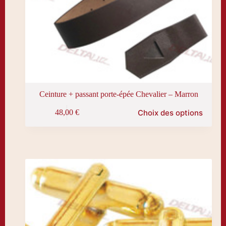
Ceinture + passant porte-épée Chevalier – Marron
Ce
Choix des options
48,00
€
produit
a
plusieurs
variations.
Les
options
peuvent
être
choisies
sur
la
page
du