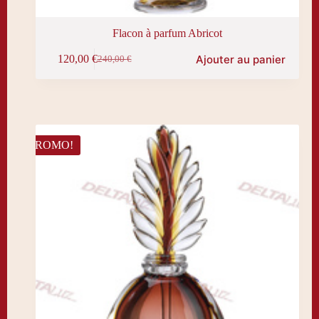
Flacon à parfum Abricot
Ajouter au panier
120,00
€
240,00
€
Le
Le
prix
prix
initial
actuel
était :
est :
240,00 €.
120,00 €.
PROMO!