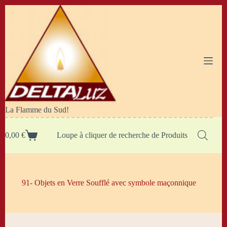
Passer
au
contenu
La Flamme du Sud!
0,00
€
Loupe à cliquer de recherche de Produits
Panier
d’achat
91- Objets en Verre Soufflé avec symbole maçonnique