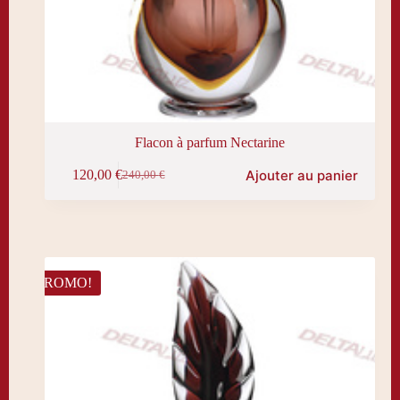
Flacon à parfum Nectarine
Ajouter au panier
120,00
€
240,00
€
Le
Le
prix
prix
initial
actuel
était :
est :
240,00 €.
120,00 €.
PROMO!