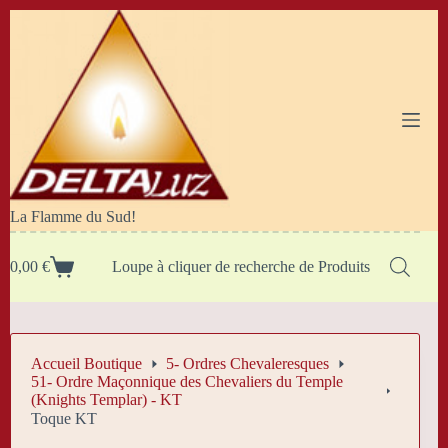
Passer
au
contenu
La Flamme du Sud!
0,00
€
Loupe à cliquer de recherche de Produits
Panier
d’achat
Accueil Boutique
5- Ordres Chevaleresques
51- Ordre Maçonnique des Chevaliers du Temple
(Knights Templar) - KT
Toque KT