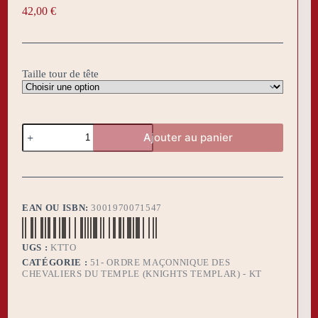
42,00
€
Taille tour de tête
quantité
Ajouter au panier
de
Toque
KT
EAN OU ISBN:
3001970071547
UGS :
KTTO
CATÉGORIE :
51- ORDRE MAÇONNIQUE DES
CHEVALIERS DU TEMPLE (KNIGHTS TEMPLAR) - KT