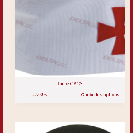
Toque CBCS
Ce
Choix des options
27,00
€
produit
a
plusieurs
variations.
Les
options
peuvent
être