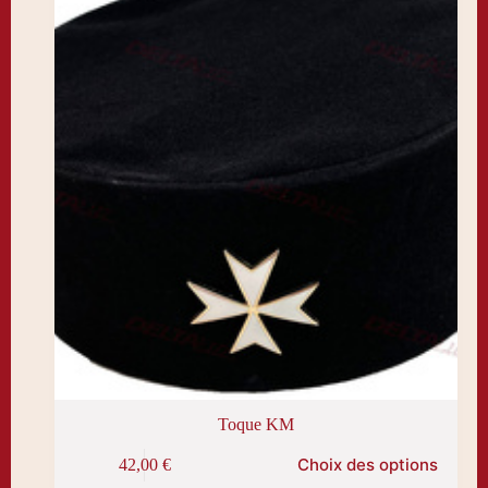
choisies
sur
la
page
du
produit
Toque KM
Ce
Choix des options
42,00
€
produit
a