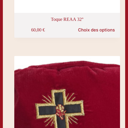
Toque REAA 32°
Ce
Choix des options
60,00
€
produit
a
plusieurs
variations.
Les
options
peuvent
être
choisies
sur
la
page
du
produit