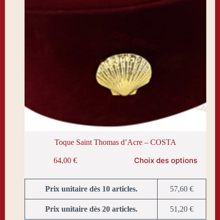
produit
Toque Saint Thomas d’Acre – COSTA
Ce
Choix des options
64,00
€
produit
a
plusieurs
variations.
Prix unitaire dès 10 articles.
57,60
€
Les
options
Prix unitaire dès 20 articles.
51,20
€
peuvent