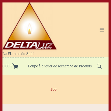
Passer
au
contenu
La Flamme du Sud!
0,00
€
Loupe à cliquer de recherche de Produits
Panier
d’achat
T60