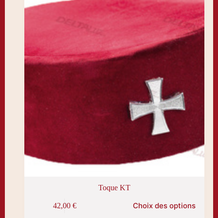
choisies
sur
la
page
du
produit
Toque KT
Ce
Choix des options
42,00
€
produit
a