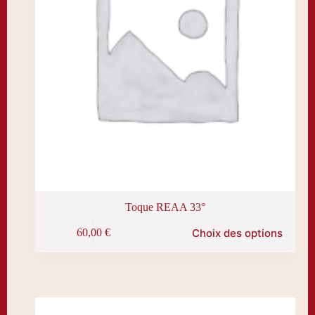
produit
Toque REAA 33°
Ce
Choix des options
60,00
€
produit
a
plusieurs
variations.
Les
options
peuvent