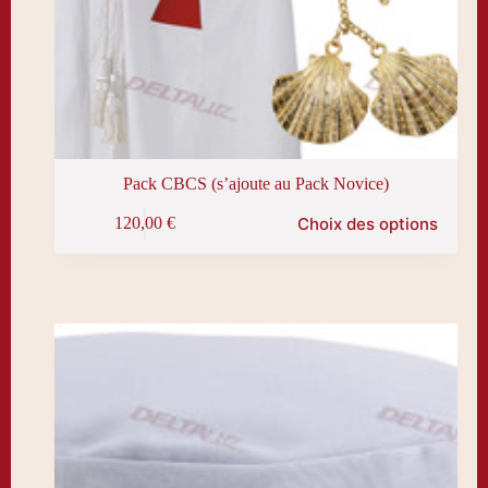
Pack CBCS (s’ajoute au Pack Novice)
Ce
Choix des options
120,00
€
produit
a
plusieurs
variations.
Les
options
peuvent
être
choisies
sur
la
page
du
produit