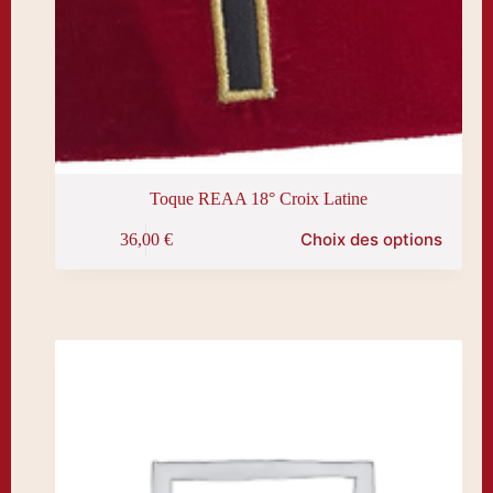
Toque REAA 18° Croix Latine
Ce
Choix des options
36,00
€
produit
a
plusieurs
variations.
Les
options
peuvent
être
choisies
sur
la
page
du