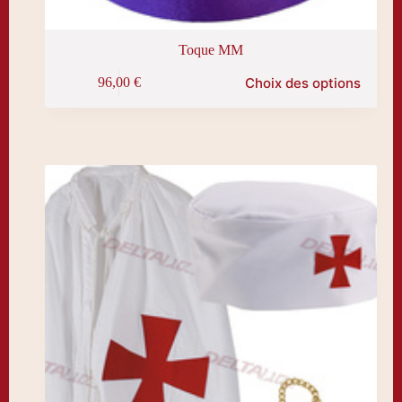
Toque MM
Ce
Choix des options
96,00
€
produit
a
plusieurs
variations.
Les
options
peuvent
être
choisies
sur
la
page
du
produit