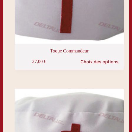
Toque Commandeur
Ce
Choix des options
27,00
€
produit
a
plusieurs
variations.
Les
options
peuvent
être
choisies
sur
la
page
du
produit