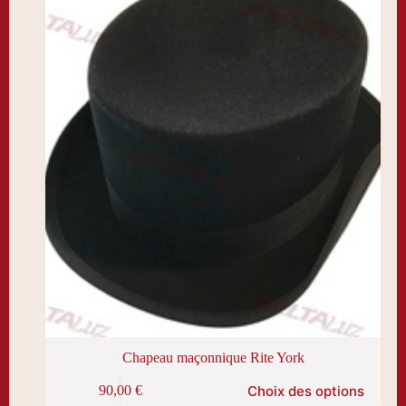
choisies
sur
la
page
du
produit
Chapeau maçonnique Rite York
Ce
Choix des options
90,00
€
produit