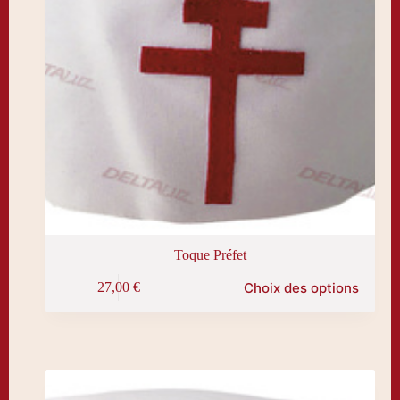
Toque Préfet
Ce
Choix des options
27,00
€
produit
a
plusieurs
variations.
Les
options
peuvent