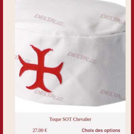
être
choisies
sur
la
page
du
produit
Toque SOT Chevalier
Ce
Choix des options
27,00
€
produit