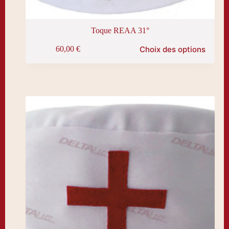
Toque REAA 31°
Ce
Choix des options
60,00
€
produit
a
plusieurs
variations.
Les
options
peuvent
être
choisies
sur
la
page
du
produit