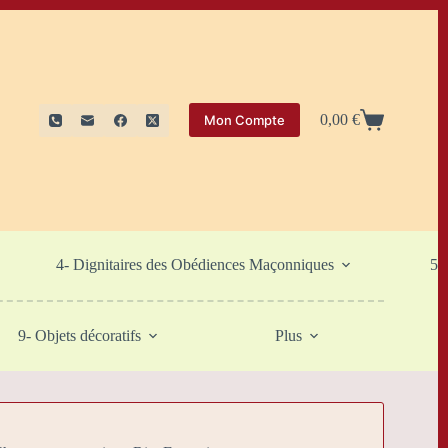
0,00
€
Mon Compte
Panier
d’achat
4- Dignitaires des Obédiences Maçonniques
5-
9- Objets décoratifs
Plus