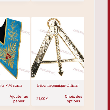
RFG VM acacia
Bijou maçonnique Officier
Ce
Ajouter au
Choix des
21,00
€
produit
panier
options
a
plusieurs