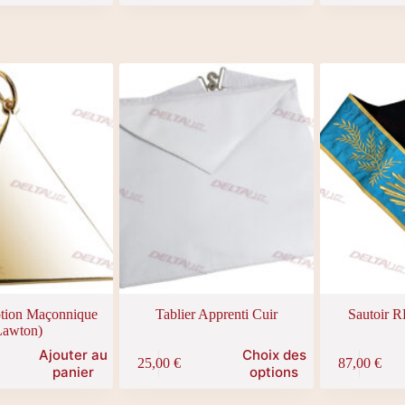
plusieurs
plusieurs
variations.
variations.
Les
Les
options
options
peuvent
peuvent
être
être
choisies
choisies
sur
sur
la
la
page
page
du
du
produit
produit
tion Maçonnique
Tablier Apprenti Cuir
Sautoir 
Lawton)
Ce
Ajouter au
Choix des
25,00
€
87,00
€
produit
panier
options
a
plusieurs