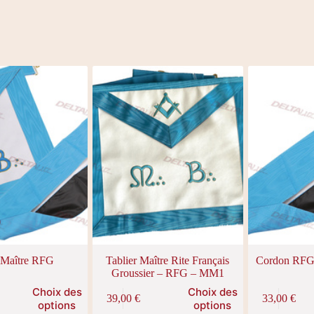
 Maître RFG
Tablier Maître Rite Français
Cordon RFG
Groussier – RFG – MM1
Ce
Ce
Choix des
Choix des
39,00
€
33,00
€
produit
produit
options
options
a
a