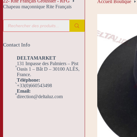
22- Rite Français Groussier - RFG
Accueil Boutique
Chapeau maçonnique Rite Français
Recherche
de
produits
Contact Info
DELTAMARKET
131 Impasse des Palmiers – Pist
Oasis 1 – Bât D – 30100 ALÈS,
France.
Téléphone:
+33(0)660543498
Email:
direction@deltaluz.com