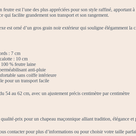
 feutre est l’une des plus appréciées pour son style raffiné, apportant à c
ce qui facilite grandement son transport et son rangement.
e est orné d’un gros grain noir extérieur qui souligne élégamment la cal
ords : 7 cm
calotte : 10 cm
 100 % feutre laine
erméabilisant anti-pluie
fortable sans coiffe intérieure
e pour un transport facile
: du 54 au 62 cm, avec un ajustement précis centimètre par centimètre
qualité-prix pour un chapeau maçonnique alliant tradition, élégance et p
s contacter pour plus d’informations ou pour choisir votre taille parfai