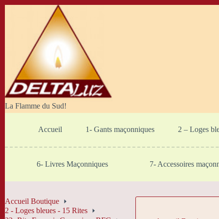
Passer
au
contenu
La Flamme du Sud!
Accueil
1- Gants maçonniques
2 – Loges bl
6- Livres Maçonniques
7- Accessoires maçon
Accueil Boutique
2 - Loges bleues - 15 Rites