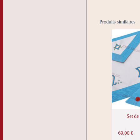
Produits similaires
Set de
Ce
69,00
€
produit
a