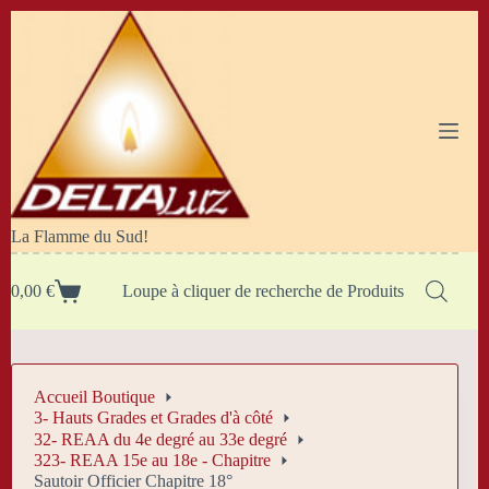
Passer
au
contenu
La Flamme du Sud!
0,00
€
Loupe à cliquer de recherche de Produits
Panier
d’achat
Accueil Boutique
3- Hauts Grades et Grades d'à côté
32- REAA du 4e degré au 33e degré
323- REAA 15e au 18e - Chapitre
Sautoir Officier Chapitre 18°