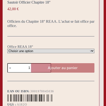
Sautoir Officier Chapitre 18°
42,00
€
Officiers du Chapitre 18° REAA. L’achat se fait office par
office.
Office REAA 18°
quantité
Ajouter au panier
de
Sautoir
Officier
Chapitre
18°
EAN OU ISBN:
3001970045036
UGS :
A182O