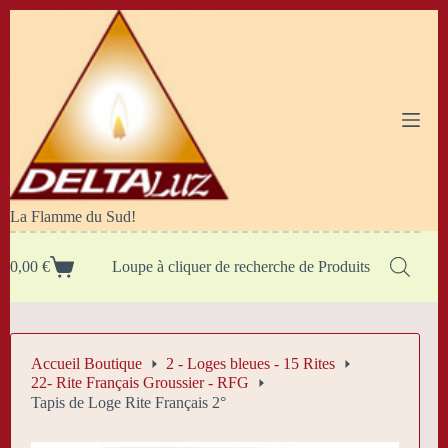
Passer
au
contenu
La Flamme du Sud!
0,00
€
Loupe à cliquer de recherche de Produits
Panier
d’achat
Accueil Boutique
2 - Loges bleues - 15 Rites
22- Rite Français Groussier - RFG
Tapis de Loge Rite Français 2°