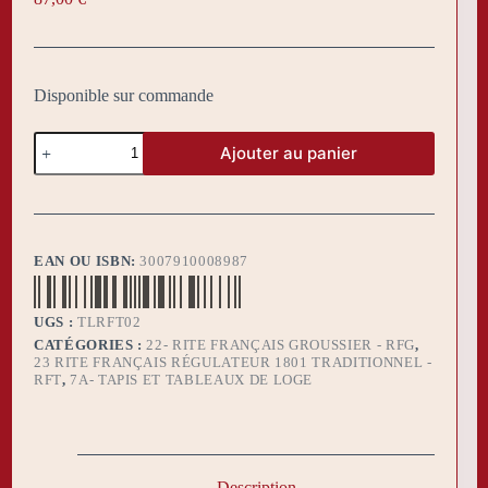
Disponible sur commande
quantité
Ajouter au panier
de
Tapis
de
Loge
Rite
Français
EAN OU ISBN:
3007910008987
2°
UGS :
TLRFT02
CATÉGORIES :
22- RITE FRANÇAIS GROUSSIER - RFG
,
23 RITE FRANÇAIS RÉGULATEUR 1801 TRADITIONNEL -
RFT
,
7A- TAPIS ET TABLEAUX DE LOGE
Description