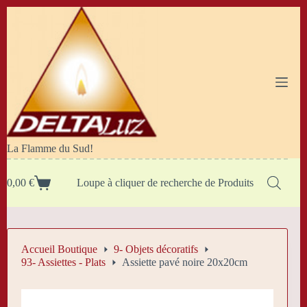
Passer
au
contenu
La Flamme du Sud!
0,00
€
Loupe à cliquer de recherche de Produits
Panier
d’achat
Accueil Boutique
9- Objets décoratifs
93- Assiettes - Plats
Assiette pavé noire 20x20cm