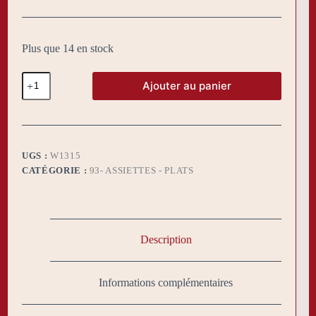
Plus que 14 en stock
quantité
Ajouter au panier
de
Assiette
pavé
noire
20x20cm
UGS :
W1315
CATÉGORIE :
93- ASSIETTES - PLATS
Description
Informations complémentaires