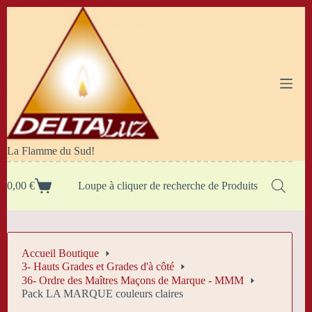
Passer
au
contenu
La Flamme du Sud!
0,00
€
Loupe à cliquer de recherche de Produits
Panier
d’achat
Accueil Boutique
3- Hauts Grades et Grades d'à côté
36- Ordre des Maîtres Maçons de Marque - MMM
Pack LA MARQUE couleurs claires