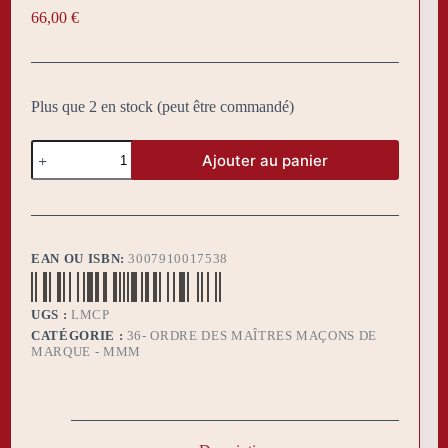
66,00
€
Plus que 2 en stock (peut être commandé)
quantité
Ajouter au panier
de
Pack
LA
MARQUE
couleurs
claires
EAN OU ISBN:
3007910017538
UGS :
LMCP
CATÉGORIE :
36- ORDRE DES MAÎTRES MAÇONS DE
MARQUE - MMM