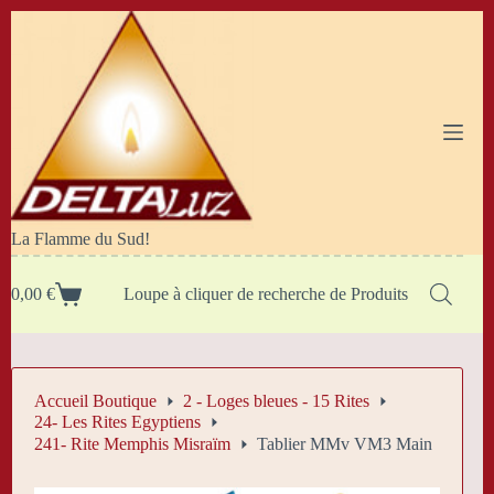
Passer
au
contenu
La Flamme du Sud!
0,00
€
Loupe à cliquer de recherche de Produits
Panier
d’achat
Accueil Boutique
2 - Loges bleues - 15 Rites
24- Les Rites Egyptiens
241- Rite Memphis Misraïm
Tablier MMv VM3 Main