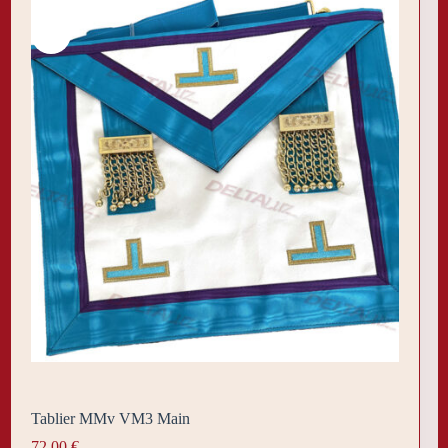
Tablier MMv VM3 Main
72,00
€