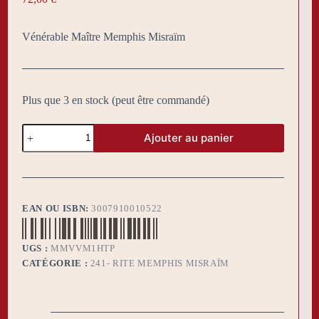
Vénérable Maître Memphis Misraïm
Plus que 3 en stock (peut être commandé)
quantité
Ajouter au panier
de
Tablier
MMv
VM3
Main
EAN OU ISBN:
3007910010522
UGS :
MMVVM1HTP
CATÉGORIE :
241- RITE MEMPHIS MISRAÏM