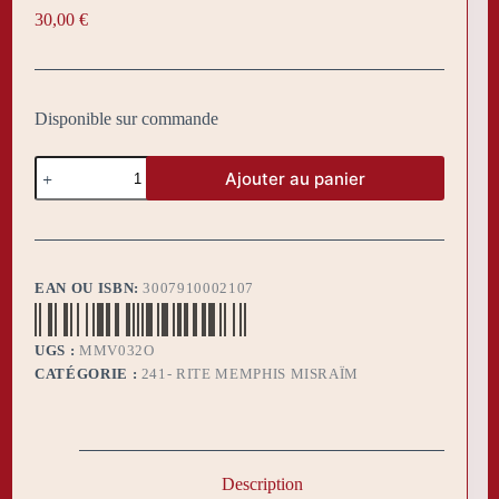
30,00
€
Disponible sur commande
quantité
Ajouter au panier
de
Sautoir
MM
Officier
sans
broderie
EAN OU ISBN:
3007910002107
UGS :
MMV032O
CATÉGORIE :
241- RITE MEMPHIS MISRAÏM
Description