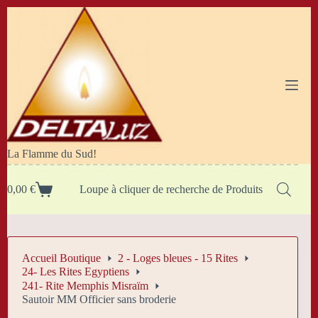
Passer
au
contenu
La Flamme du Sud!
0,00
€
Loupe à cliquer de recherche de Produits
Panier
d’achat
Accueil Boutique
2 - Loges bleues - 15 Rites
24- Les Rites Egyptiens
241- Rite Memphis Misraïm
Sautoir MM Officier sans broderie