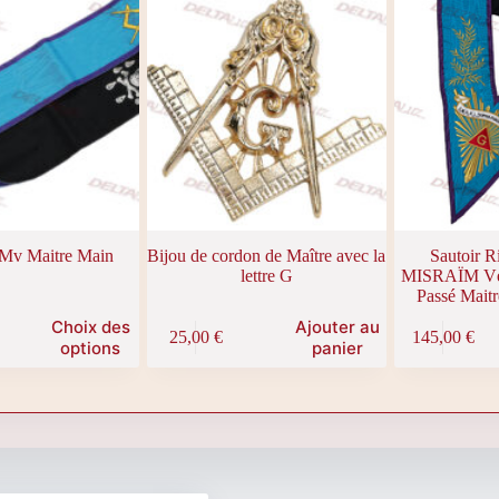
choisies
choisies
sur
sur
la
la
page
page
du
du
produit
produit
Mv Maitre Main
Bijou de cordon de Maître avec la
Sautoir 
lettre G
MISRAÏM Vén
Passé Maitr
Choix des
Ajouter au
25,00
€
145,00
€
options
panier