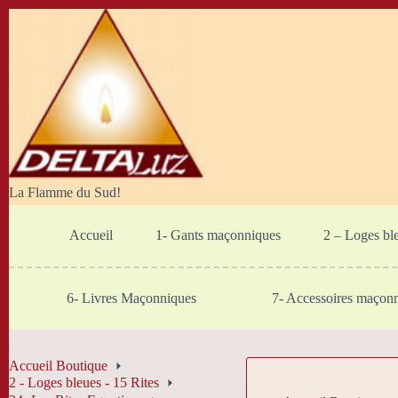
Passer
au
contenu
La Flamme du Sud!
Accueil
1- Gants maçonniques
2 – Loges bl
6- Livres Maçonniques
7- Accessoires maçon
Accueil Boutique
2 - Loges bleues - 15 Rites