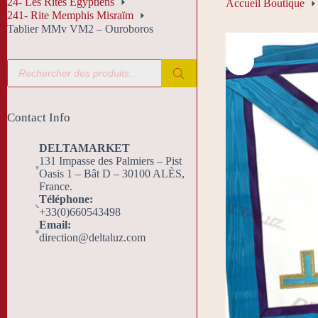
24- Les Rites Egyptiens
Accueil Boutique
241- Rite Memphis Misraïm
Tablier MMv VM2 – Ouroboros
Recherche
de
produits
Contact Info
DELTAMARKET
131 Impasse des Palmiers – Pist
Oasis 1 – Bât D – 30100 ALÈS,
France.
Téléphone:
+33(0)660543498
Email:
direction@deltaluz.com