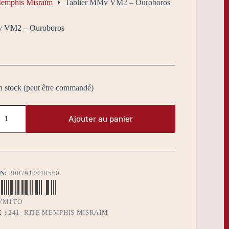
Memphis Misraïm
Tablier MMv VM2 – Ouroboros
v VM2 – Ouroboros
n stock (peut être commandé)
Ajouter au panier
BN:
3007910010560
VM1TO
 :
241- RITE MEMPHIS MISRAÏM