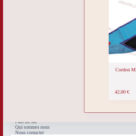
Cordon M
Ce
42,00
€
produit
a
plusieurs
variations.
Les
options
Plan du site
peuvent
Qui sommes nous
être
Nous contacter