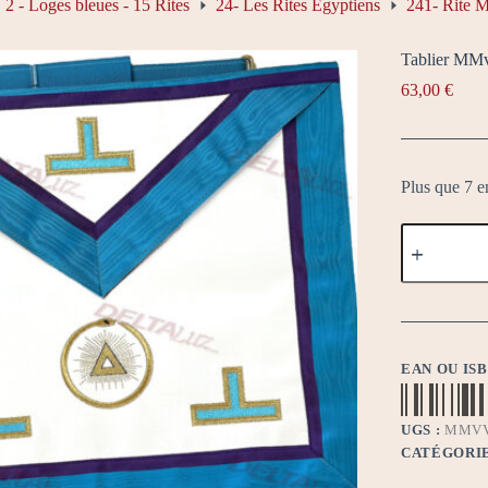
2 - Loges bleues - 15 Rites
24- Les Rites Egyptiens
241- Rite 
Tablier MM
63,00
€
Plus que 7 e
quantité
de
Tablier
MMv
VM2
-
Ouroboros
EAN OU IS
UGS :
MMV
CATÉGORIE