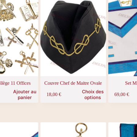
llège 11 Offices
Couvre Chef de Maitre Ovale
Set M
Ce
Ce
Ajouter au
Choix des
18,00
€
69,00
€
produit
produit
panier
options
a
a
plusieurs
plusieurs
variations.
variations.
Les
Les
options
options
peuvent
peuvent
être
être