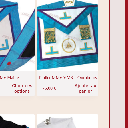
Mv Maitre
Tablier MMv VM3 – Ouroboros
Choix des
Ajouter au
75,00
€
options
panier