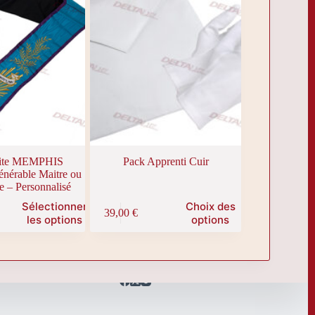
Rite MEMPHIS
Pack Apprenti Cuir
érable Maitre ou
e – Personnalisé
Ce
Sélectionner
Choix des
39,00
€
produit
les options
options
a
plusieurs
variations.
Les
options
peuvent
être