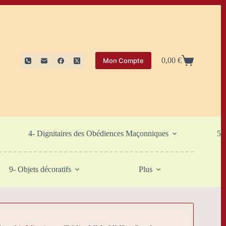
0,00
€
Mon Compte
Panier
d’achat
4- Dignitaires des Obédiences Maçonniques
5-
9- Objets décoratifs
Plus