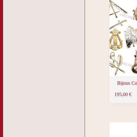
Bijoux Co
195,00
€