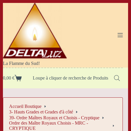
Passer
au
contenu
La Flamme du Sud!
0,00
€
Loupe à cliquer de recherche de Produits
Panier
d’achat
Accueil Boutique
3- Hauts Grades et Grades d'à côté
39- Ordre Maîtres Royaux et Choisis - Cryptique
Ordre des Maître Royaux Choisis - MRC -
CRYPTIQUE