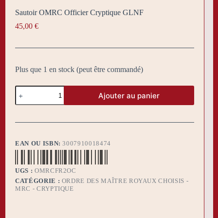
Sautoir OMRC Officier Cryptique GLNF
45,00
€
Plus que 1 en stock (peut être commandé)
quantité
Ajouter au panier
de
Sautoir
OMRC
Officier
Cryptique
GLNF
EAN OU ISBN:
3007910018474
UGS :
OMRCFR2OC
CATÉGORIE :
ORDRE DES MAÎTRE ROYAUX CHOISIS -
MRC - CRYPTIQUE