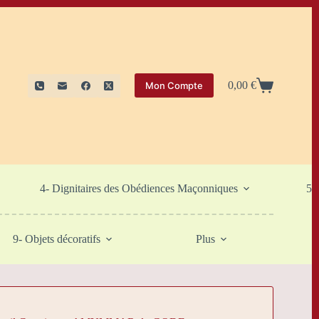
0,00
€
Mon Compte
Panier
d’achat
4- Dignitaires des Obédiences Maçonniques
5-
9- Objets décoratifs
Plus