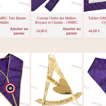
MRC Très Illustre
Cravate Ordre des Maîtres
Tablier O
Maître
Royaux et Choisis – OMRC
Cr
Ajouter au
Ajouter au
24,00
€
44,00
€
panier
panier