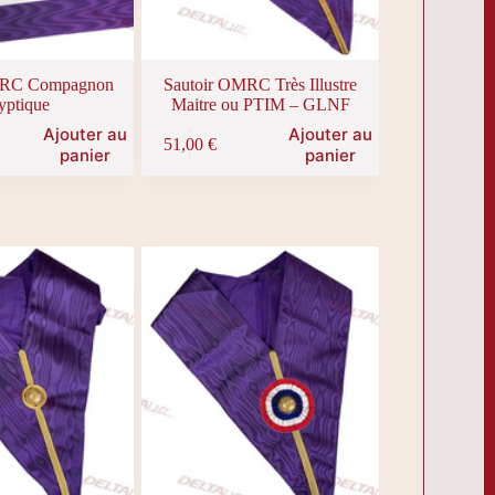
MRC Compagnon
Sautoir OMRC Très Illustre
yptique
Maitre ou PTIM – GLNF
Ajouter au
Ajouter au
51,00
€
panier
panier