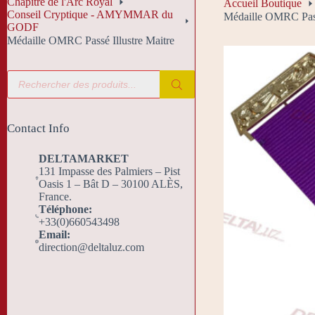
Chapitre de l'Arc Royal
Accueil Boutique
Conseil Cryptique - AMYMMAR du
Médaille OMRC Passé
GODF
Médaille OMRC Passé Illustre Maitre
Recherche
de
produits
Contact Info
DELTAMARKET
131 Impasse des Palmiers – Pist
Oasis 1 – Bât D – 30100 ALÈS,
France.
Téléphone:
+33(0)660543498
Email:
direction@deltaluz.com