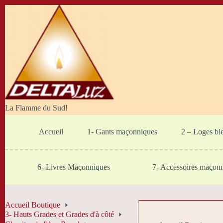
Passer
au
contenu
La Flamme du Sud!
Accueil
1- Gants maçonniques
2 – Loges bl
6- Livres Maçonniques
7- Accessoires maçon
Accueil Boutique
3- Hauts Grades et Grades d'à côté