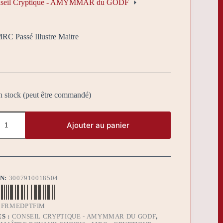
seil Cryptique - AMYMMAR du GODF
RC Passé Illustre Maitre
n stock (peut être commandé)
Ajouter au panier
BN:
3007910018504
FRMEDPTFIM
S :
CONSEIL CRYPTIQUE - AMYMMAR DU GODF
,