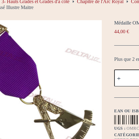
3- Hauts Grades et Grades d'à côté
Chapitre de l'Arc Royal
Con
 Illustre Maitre
Médaille OM
44,00
€
Plus que 2 e
quantité
de
Médaille
OMRC
Passé
Illustre
Maitre
EAN OU IS
UGS :
OMRC
CATÉGORIE