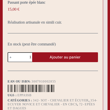
Passant porte épée blanc
15,00
€
Réalisation artisanale en simili cuir.
En stock (peut être commandé)
quantité
Ajouter au panier
de
Passant
porte
épée
blanc
EAN OU ISBN:
3007910002855
UGS :
EPPASSB
CATÉGORIES :
342- SOT - CHEVALIER ET ÉCUYER
,
354-
ECUYER NOVICE ET CHEVALIER - EN CBCS
,
72- EPÉES
ET DAGUES