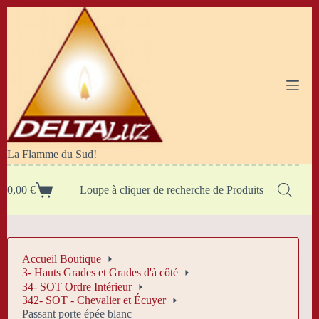
Passer
au
contenu
La Flamme du Sud!
0,00
€
Loupe à cliquer de recherche de Produits
Panier
d’achat
Accueil Boutique
3- Hauts Grades et Grades d'à côté
34- SOT Ordre Intérieur
342- SOT - Chevalier et Écuyer
Passant porte épée blanc