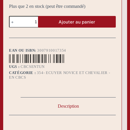
Plus que 2 en stock (peut être commandé)
quantité
Ajouter au panier
de
Tunique
Chlamyde
Ecuyer
Novice
puis
EAN OU ISBN:
3007910017354
CBCS
UGS :
CBCSENTUN
CATÉGORIE :
354- ECUYER NOVICE ET CHEVALIER -
EN CBCS
Description