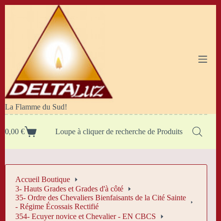
Passer
au
contenu
La Flamme du Sud!
0,00
€
Loupe à cliquer de recherche de Produits
Panier
d’achat
Accueil Boutique
3- Hauts Grades et Grades d'à côté
35- Ordre des Chevaliers Bienfaisants de la Cité Sainte
- Régime Écossais Rectifié
354- Ecuyer novice et Chevalier - EN CBCS