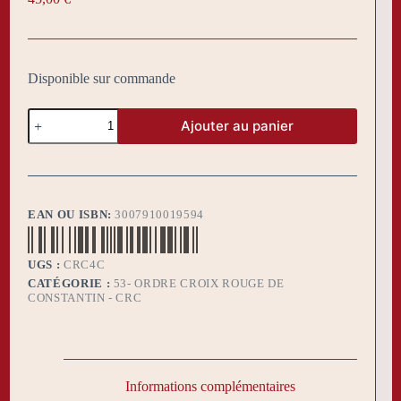
Disponible sur commande
quantité
Ajouter au panier
de
Écharpe
CRC
EAN OU ISBN:
3007910019594
UGS :
CRC4C
CATÉGORIE :
53- ORDRE CROIX ROUGE DE
CONSTANTIN - CRC
Informations complémentaires