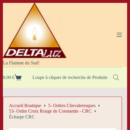
Passer
au
contenu
La Flamme du Sud!
0,00
€
Loupe à cliquer de recherche de Produits
Panier
d’achat
Accueil Boutique
5- Ordres Chevaleresques
53- Ordre Croix Rouge de Constantin - CRC
Écharpe CRC