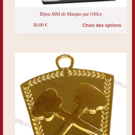
Bijou MM de Marque par Office
Ce
Choix des options
30,00
€
produit
a
plusieurs
variations.
Les
options
peuvent
être
choisies
sur
la
page
du
produit