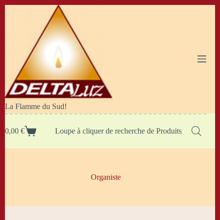
Passer
au
contenu
La Flamme du Sud!
0,00
€
Loupe à cliquer de recherche de Produits
Panier
d’achat
Organiste