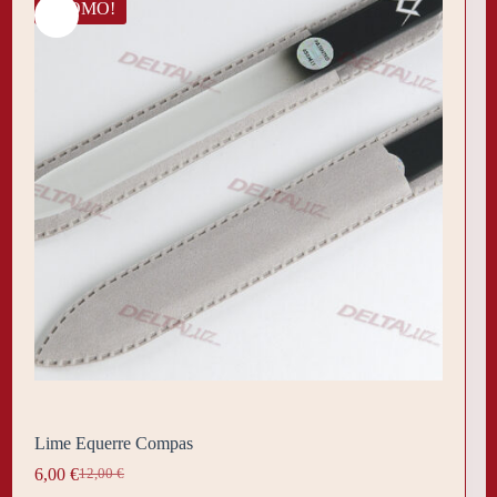
PROMO!
Lime Equerre Compas
6,00
€
12,00
€
Le
Le