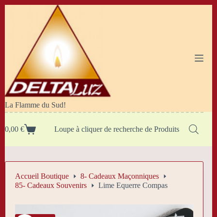
Passer
au
contenu
La Flamme du Sud!
0,00
€
Loupe à cliquer de recherche de Produits
Panier
d’achat
Accueil Boutique
8- Cadeaux Maçonniques
85- Cadeaux Souvenirs
Lime Equerre Compas