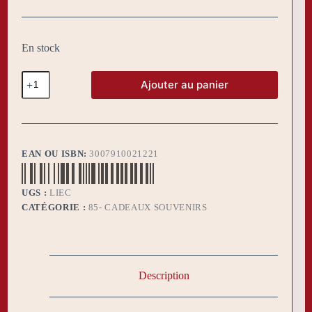
prix
prix
initial
actuel
était :
est :
12,00 €.
6,00 €.
En stock
quantité
Ajouter au panier
de
Lime
Equerre
Compas
EAN OU ISBN:
3007910021221
UGS :
LIEC
CATÉGORIE :
85- CADEAUX SOUVENIRS
Description