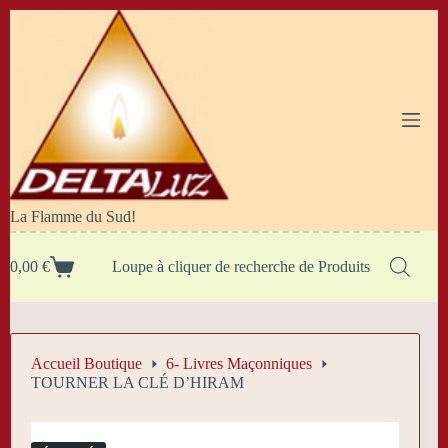
Passer
au
contenu
La Flamme du Sud!
0,00
€
Loupe à cliquer de recherche de Produits
Panier
d’achat
Accueil Boutique
6- Livres Maçonniques
TOURNER LA CLÉ D’HIRAM