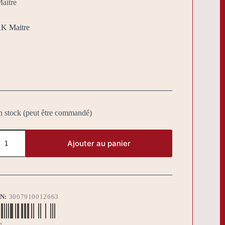
aitre
RK Maitre
n stock (peut être commandé)
Ajouter au panier
BN:
3007910012663
1