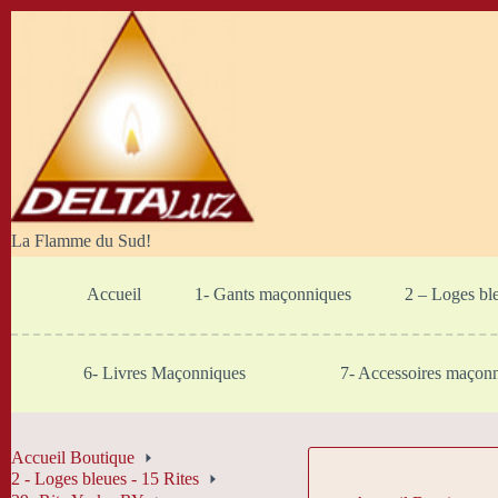
Passer
au
contenu
La Flamme du Sud!
Accueil
1- Gants maçonniques
2 – Loges bl
6- Livres Maçonniques
7- Accessoires maçon
Accueil Boutique
2 - Loges bleues - 15 Rites