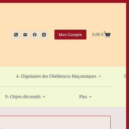
0,00
€
Mon Compte
Panier
d’achat
4- Dignitaires des Obédiences Maçonniques
5-
9- Objets décoratifs
Plus