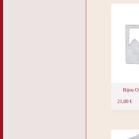
Bijou O
Ce
21,00
€
produit
a
plusieurs
variations.
Les
options
peuvent