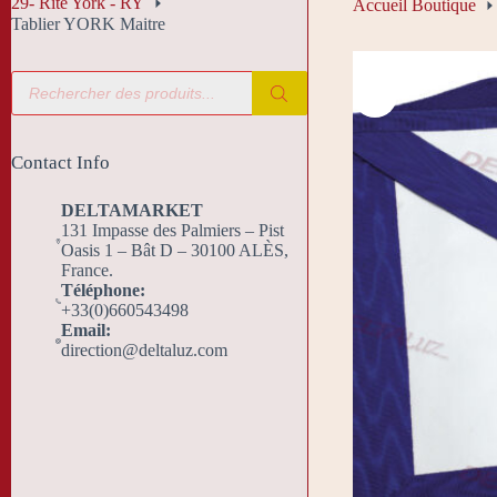
29- Rite York - RY
Accueil Boutique
Tablier YORK Maitre
Recherche
de
produits
Contact Info
DELTAMARKET
131 Impasse des Palmiers – Pist
Oasis 1 – Bât D – 30100 ALÈS,
France.
Téléphone:
+33(0)660543498
Email:
direction@deltaluz.com