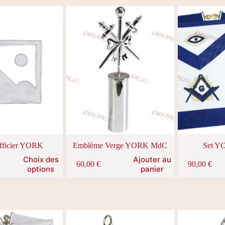
fficier YORK
Emblème Verge YORK MdC
Set Y
Choix des
Ajouter au
60,00
€
90,00
€
options
panier