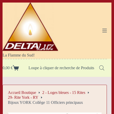
Passer
au
contenu
La Flamme du Sud!
0,00
€
Loupe à cliquer de recherche de Produits
Panier
d’achat
Accueil Boutique
2 - Loges bleues - 15 Rites
29- Rite York - RY
Bijoux YORK Collège 11 Officiers principaux