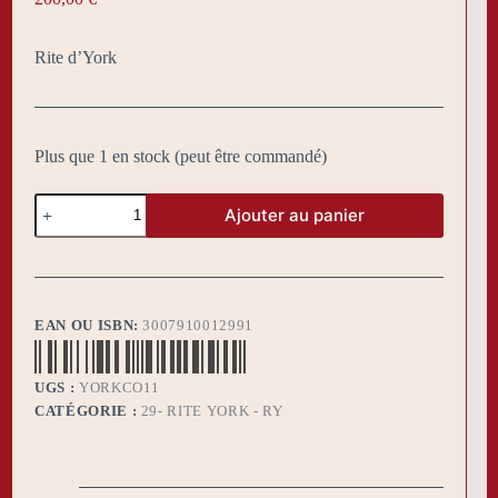
Rite d’York
Plus que 1 en stock (peut être commandé)
quantité
Ajouter au panier
de
Bijoux
YORK
Collège
11
Officiers
EAN OU ISBN:
3007910012991
principaux
UGS :
YORKCO11
CATÉGORIE :
29- RITE YORK - RY