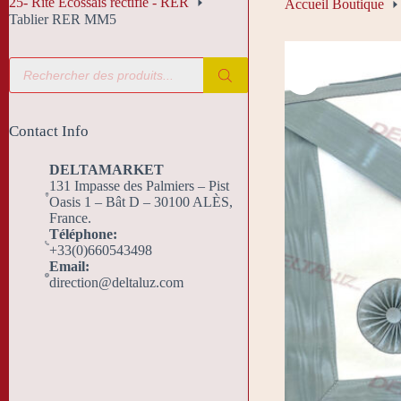
25- Rite Écossais rectifié - RER
Accueil Boutique
Tablier RER MM5
Recherche
de
produits
Contact Info
DELTAMARKET
131 Impasse des Palmiers – Pist
Oasis 1 – Bât D – 30100 ALÈS,
France.
Téléphone:
+33(0)660543498
Email:
direction@deltaluz.com