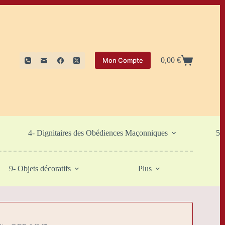
0,00
€
Mon Compte
Panier
d’achat
4- Dignitaires des Obédiences Maçonniques
5-
9- Objets décoratifs
Plus