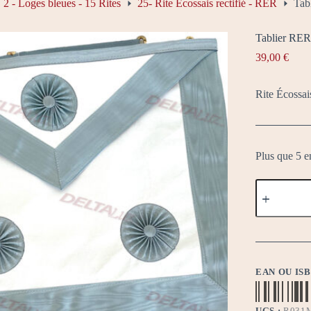
2 - Loges bleues - 15 Rites
25- Rite Écossais rectifié - RER
Tab
Tablier R
39,00
€
Rite Écossai
Plus que 5 e
quantité
de
Tablier
RER
MM5
EAN OU IS
UGS :
R031