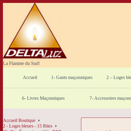
Passer
au
contenu
La Flamme du Sud!
Accueil
1- Gants maçonniques
2 – Loges bl
6- Livres Maçonniques
7- Accessoires maçon
Accueil Boutique
2 - Loges bleues - 15 Rites