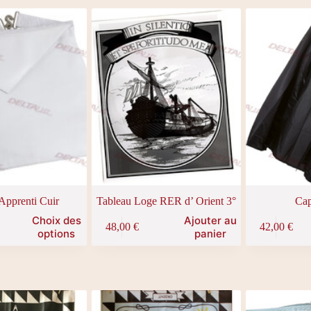
 Apprenti Cuir
Tableau Loge RER d’ Orient 3°
Cap
Choix des
Ajouter au
48,00
€
42,00
€
options
panier