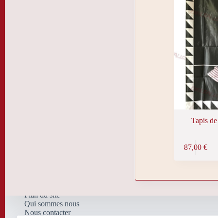
être
choisies
sur
la
page
du
produit
Tapis d
87,00
€
Plan du site
Qui sommes nous
Nous contacter