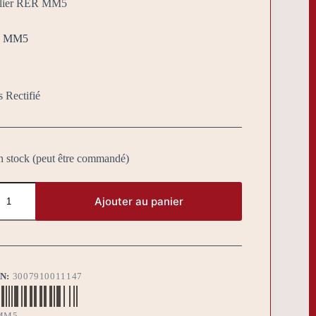
lier RER MM5
ER MM5
s Rectifié
n stock (peut être commandé)
Ajouter au panier
BN:
3007910011147
MM5