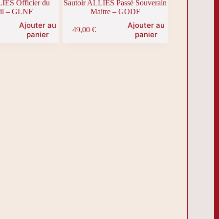
IÉS Officier du
Sautoir ALLIÉS Passé Souverain
il – GLNF
Maitre – GODF
Ajouter au
Ajouter au
49,00
€
panier
panier