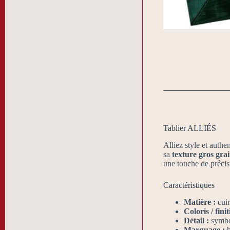
Tablier ALLIÉS
Alliez style et authe
sa
texture gros grai
une touche de précis
Caractéristiques
Matière :
cuir
Coloris / finit
Détail :
symbol
Marquage :
b