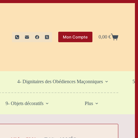
0,00
€
Mon Compte
Panier
d’achat
4- Dignitaires des Obédiences Maçonniques
5-
9- Objets décoratifs
Plus