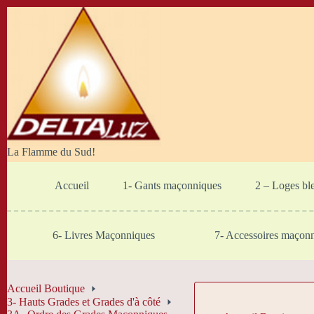
Passer
au
contenu
La Flamme du Sud!
Accueil
1- Gants maçonniques
2 – Loges bl
6- Livres Maçonniques
7- Accessoires maçon
Accueil Boutique
3- Hauts Grades et Grades d'à côté