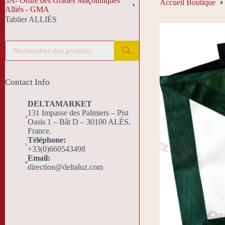
3A- Ordre des Grades Maçonniques
Accueil Boutique
Alliés - GMA
Tablier ALLIÉS
Recherche
de
produits
Contact Info
DELTAMARKET
131 Impasse des Palmiers – Pist
Oasis 1 – Bât D – 30100 ALÈS,
France.
Téléphone:
+33(0)660543498
Email:
direction@deltaluz.com