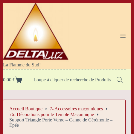
Passer
au
contenu
La Flamme du Sud!
0,00
€
Loupe à cliquer de recherche de Produits
Panier
d’achat
Accueil Boutique
7- Accessoires maçonniques
76- Décorations pour le Temple Maçonnique
Support Triangle Porte Verge – Canne de Cérémonie –
Épée