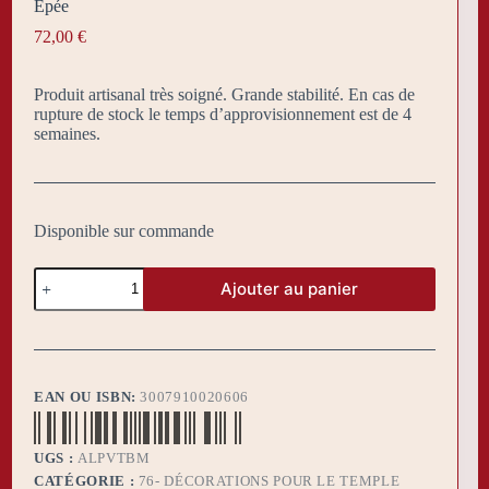
Épée
72,00
€
Produit artisanal très soigné. Grande stabilité. En cas de
rupture de stock le temps d’approvisionnement est de 4
semaines.
Disponible sur commande
quantité
Ajouter au panier
de
Support
Triangle
Porte
Verge
-
EAN OU ISBN:
3007910020606
Canne
de
Cérémonie
UGS :
ALPVTBM
-
Épée
CATÉGORIE :
76- DÉCORATIONS POUR LE TEMPLE