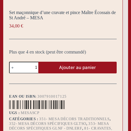
Set maçonnique d’une cravate et pince Maître Écossais de
St André – MESA
34,00
€
Plus que 4 en stock (peut être commandé)
quantité
Ajouter au panier
de
Set
maçonnique
d'une
cravate
et
EAN OU ISBN:
3007910017125
pince
Maître
Écossais
UGS :
MESASCP
de
St
CATÉGORIES :
351- MESA DÉCORS TRADITIONNELS
,
André
352- MESA DÉCORS SPÉCIFIQUES GLTSO
,
353- MESA
-
DÉCORS SPÉCIFIQUES GLNF - DNLERF
,
81- CRAVATES,