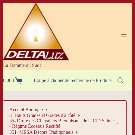
Passer
au
contenu
La Flamme du Sud!
0,00
€
Loupe à cliquer de recherche de Produits
Panier
d’achat
Accueil Boutique
3- Hauts Grades et Grades d'à côté
35- Ordre des Chevaliers Bienfaisants de la Cité Sainte
- Régime Écossais Rectifié
351- MESA Décors Traditionnels