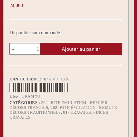
24,00
€
Disponible sur commande
quantité
Ajouter au panier
de
Cravate
maçonnique
avec
un
Myosotis
EAN OU ISBN:
3007910011550
UGS :
CRAMYO
CATÉGORIES :
261- RITE ÉMULATION - REMUFR -
DÉCORS FRANÇAIS
,
262- RITE ÉMULATION - REMUTR -
DÉCORS TRADITIONNELS
,
81- CRAVATES, PINCES
CRAVATES