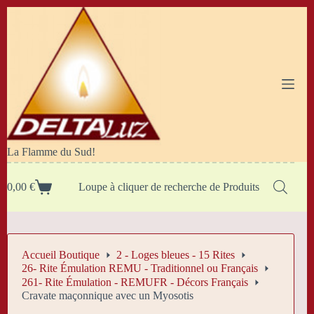
Passer
au
contenu
La Flamme du Sud!
0,00
€
Loupe à cliquer de recherche de Produits
Panier
d’achat
Accueil Boutique
2 - Loges bleues - 15 Rites
26- Rite Émulation REMU - Traditionnel ou Français
261- Rite Émulation - REMUFR - Décors Français
Cravate maçonnique avec un Myosotis