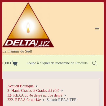
Passer
au
contenu
La Flamme du Sud!
0,00
€
Loupe à cliquer de recherche de Produits
Panier
d’achat
Accueil Boutique
3- Hauts Grades et Grades d'à côté
32- REAA du 4e degré au 33e degré
322- REAA 9e au 14e
Sautoir REAA TFP