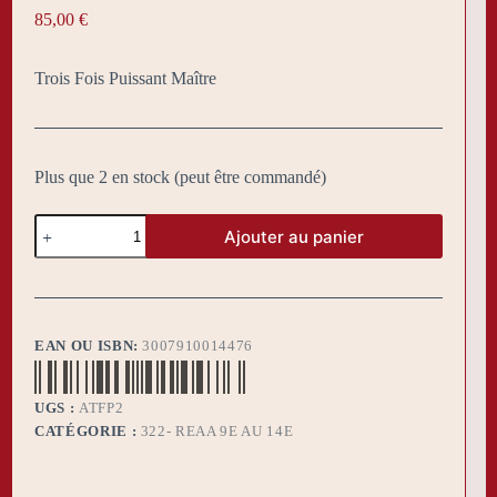
85,00
€
Trois Fois Puissant Maître
Plus que 2 en stock (peut être commandé)
quantité
Ajouter au panier
de
Sautoir
REAA
TFP
EAN OU ISBN:
3007910014476
UGS :
ATFP2
CATÉGORIE :
322- REAA 9E AU 14E