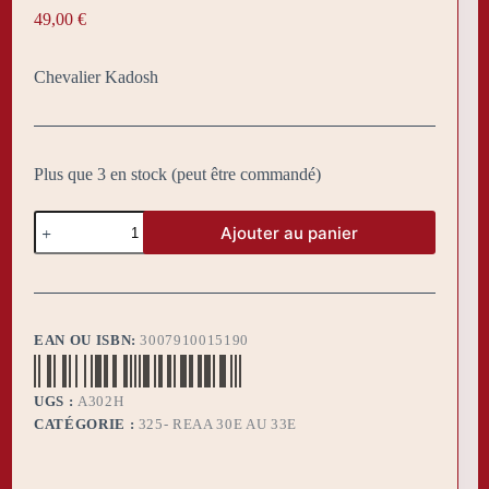
49,00
€
Chevalier Kadosh
Plus que 3 en stock (peut être commandé)
quantité
Ajouter au panier
de
Sautoir
30°
CKH
EAN OU ISBN:
3007910015190
UGS :
A302H
CATÉGORIE :
325- REAA 30E AU 33E