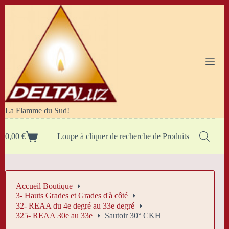
Passer
au
contenu
La Flamme du Sud!
0,00
€
Loupe à cliquer de recherche de Produits
Panier
d’achat
Accueil Boutique
3- Hauts Grades et Grades d'à côté
32- REAA du 4e degré au 33e degré
325- REAA 30e au 33e
Sautoir 30° CKH