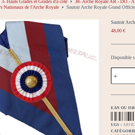
3- Hauts Grades et Grades d'à côté
38- Arche Royale AR - DO - 
rs Nationaux de l'Arche Royale
Sautoir Arche Royale Grand Officie
Sautoir Arch
48,00
€
Disponible 
quantité
de
Sautoir
Arche
Royale
Grand
Officier
National
EAN OU IS
couleurs
France
UGS :
ARFR
CATÉGORIE