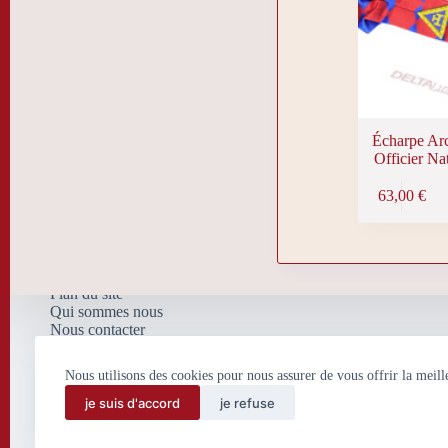
Écharpe Ar
Officier Nat
63,00
€
Plan du site
Qui sommes nous
Nous contacter
Nos mentions légales
Politique de confidentialité
Nous utilisons des cookies pour nous assurer de vous offrir la meill
et de traitement de données
personnelles
je suis d'accord
je refuse
Conditions Générales de
Vente