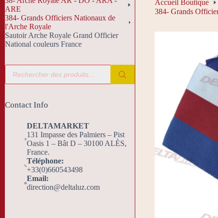
38- Arche Royale AR - DO - ARA -
Accueil Boutique
ARE
384- Grands Officie
384- Grands Officiers Nationaux de
l'Arche Royale
Sautoir Arche Royale Grand Officier
National couleurs France
Recherche
de
produits
Contact Info
DELTAMARKET
131 Impasse des Palmiers – Pist
Oasis 1 – Bât D – 30100 ALÈS,
France.
Téléphone:
+33(0)660543498
Email:
direction@deltaluz.com