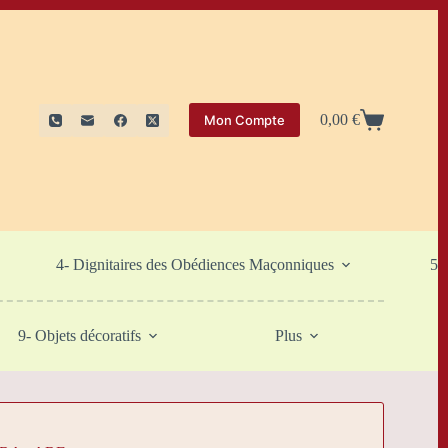
0,00
€
Mon Compte
Panier
d’achat
4- Dignitaires des Obédiences Maçonniques
5-
9- Objets décoratifs
Plus