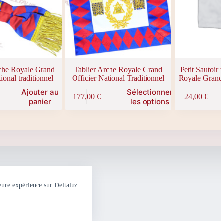
produit
che Royale Grand
Tablier Arche Royale Grand
Petit Sautoir
ional traditionnel
Officier National Traditionnel
Royale Grand
Ajouter au
Sélectionner
177,00
€
24,00
€
panier
les options
eure expérience sur Deltaluz