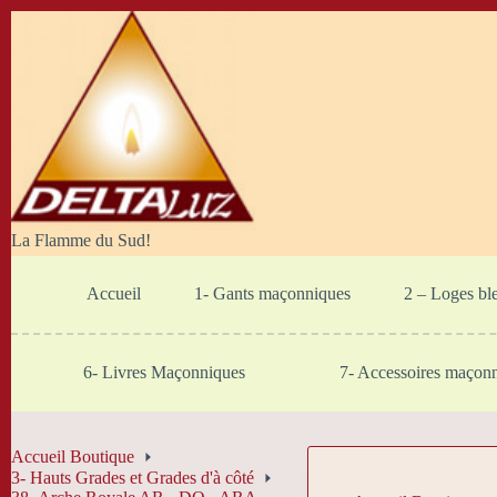
Passer
au
contenu
La Flamme du Sud!
Accueil
1- Gants maçonniques
2 – Loges bl
6- Livres Maçonniques
7- Accessoires maçon
Accueil Boutique
3- Hauts Grades et Grades d'à côté