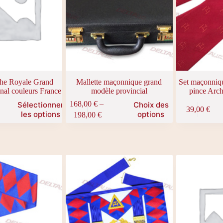
che Royale Grand
Mallette maçonnique grand
Set maçonniqu
onal couleurs France
modèle provincial
pince Arc
Ce
168,00
€
–
Sélectionner
Choix des
39,00
€
produit
Plage
les options
options
198,00
€
a
de
plusieurs
prix :
variations.
168,00 €
Les
à
options
198,00 €
peuvent
être
choisies
sur
la
page
du