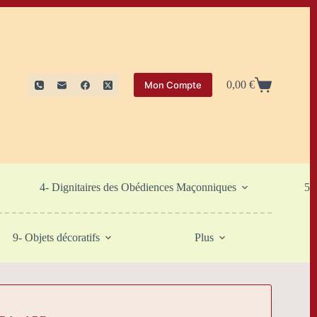
0,00
€
Mon Compte
Panier
d’achat
4- Dignitaires des Obédiences Maçonniques
5-
9- Objets décoratifs
Plus