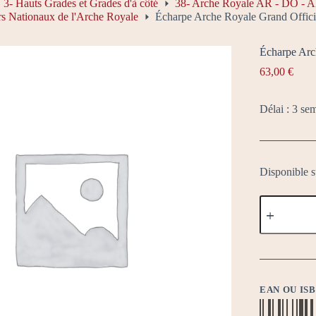
3- Hauts Grades et Grades d'à côté
38- Arche Royale AR - DO - 
rs Nationaux de l'Arche Royale
Écharpe Arche Royale Grand Officie
Écharpe Arc
63,00
€
Délai : 3 se
Disponible 
quantité
de
Écharpe
Arche
Royale
Grand
Officier
National
EAN OU IS
couleurs
France