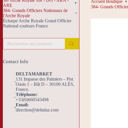
38- Arche Royale AR - DO - ARA -
Accueil Boutique
ARE
384- Grands Officie
384- Grands Officiers Nationaux de
l'Arche Royale
Écharpe Arche Royale Grand Officier
National couleurs France
Recherche
de
produits
Contact Info
DELTAMARKET
131 Impasse des Palmiers – Pist
Oasis 1 – Bât D – 30100 ALÈS,
France.
Téléphone:
+33(0)660543498
Email:
direction@deltaluz.com