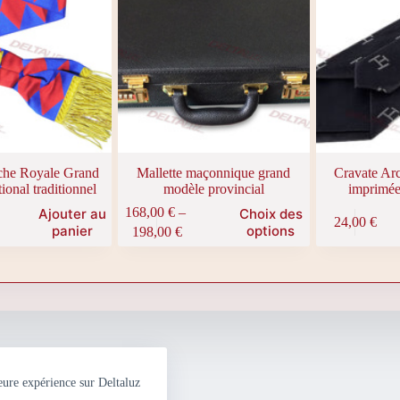
che Royale Grand
Mallette maçonnique grand
Cravate Ar
ional traditionnel
modèle provincial
imprimée
Ce
168,00
€
–
Ajouter au
Choix des
24,00
€
produit
Plage
panier
options
198,00
€
a
de
plusieurs
prix :
variations.
168,00 €
Les
à
options
198,00 €
peuvent
être
choisies
sur
eure expérience sur Deltaluz
la