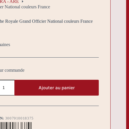
ARA - ARE
r National couleurs France
he Royale Grand Officier National couleurs France
maines
sur commande
Ajouter au panier
BN:
3007910018375