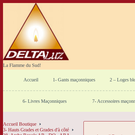
Passer
au
contenu
La Flamme du Sud!
Accueil
1- Gants maçonniques
2 – Loges bl
6- Livres Maçonniques
7- Accessoires maçon
Accueil Boutique
3- Hauts Grades et Grades d'à côté