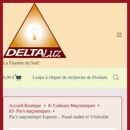
Passer
au
contenu
La Flamme du Sud!
0,00
€
Loupe à cliquer de recherche de Produits
Panier
d’achat
Accueil Boutique
8- Cadeaux Maçonniques
83- Pin's maçonniques
Pin’s maçonnique Equerre – Passé maître et Vénérable