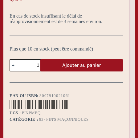
En cas de stock insuffisant le délai de
réapprovisionnement est de 3 semaines environ.
Plus que 10 en stock (peut être commandé)
quantité
Ajouter au panier
de
Pin's
maçonnique
Equerre
-
Passé
EAN OU ISBN:
3007910021061
maître
et
Vénérable
UGS :
PINPMEQ
CATÉGORIE :
83- PIN'S MAÇONNIQUES