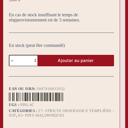
En cas de stock insuffisant le temps de
réapprovisionnement est de 3 semaines.
En stock (peut être commandé)
quantité
Ajouter au panier
de
Pin's
maçonnique
Lac
d'Amour
EAN OU ISBN:
3007910012052
UGS :
PINLAC
CATÉGORIES :
27- STRICTE OBSERVANCE TEMPLIÈRE -
SOT
,
83- PIN'S MAÇONNIQUES