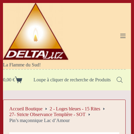
Passer
au
contenu
La Flamme du Sud!
0,00
€
Loupe à cliquer de recherche de Produits
Panier
d’achat
Accueil Boutique
2 - Loges bleues - 15 Rites
27- Stricte Observance Templière - SOT
Pin’s maçonnique Lac d’Amour