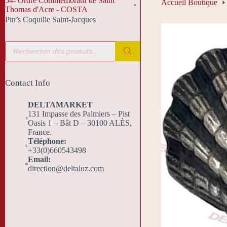
54- Ordre Commémoratif de Saint
Accueil Boutique
Thomas d'Acre - COSTA
Pin’s Coquille Saint-Jacques
Recherche
de
produits
Contact Info
DELTAMARKET
131 Impasse des Palmiers – Pist
Oasis 1 – Bât D – 30100 ALÈS,
France.
Téléphone:
+33(0)660543498
Email:
direction@deltaluz.com