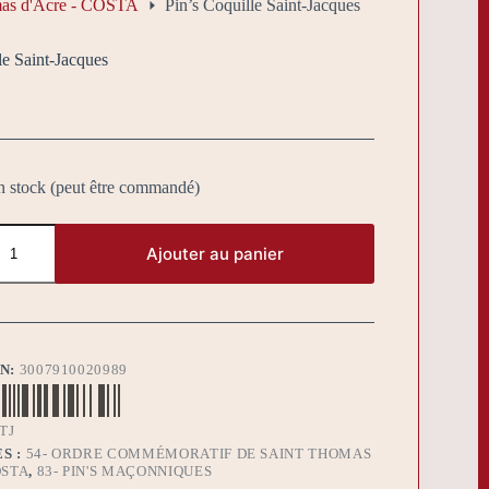
mas d'Acre - COSTA
Pin’s Coquille Saint-Jacques
le Saint-Jacques
n stock (peut être commandé)
Ajouter au panier
BN:
3007910020989
TJ
S :
54- ORDRE COMMÉMORATIF DE SAINT THOMAS
OSTA
,
83- PIN'S MAÇONNIQUES