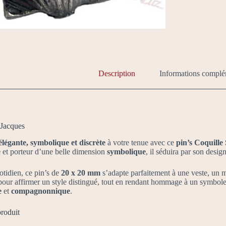
Description
Informations complé
-Jacques
élégante, symbolique et discrète
à votre tenue avec ce
pin’s Coquille
e
et porteur d’une belle dimension
symbolique
, il séduira par son desig
otidien, ce pin’s de
20 x 20 mm
s’adapte parfaitement à une veste, un m
pour affirmer un style distingué, tout en rendant hommage à un symbol
e
et
compagnonnique
.
produit