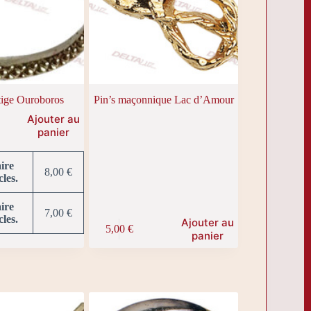
stige Ouroboros
Pin’s maçonnique Lac d’Amour
Ajouter au
panier
aire
8,00
€
cles.
aire
7,00
€
cles.
Ajouter au
5,00
€
panier