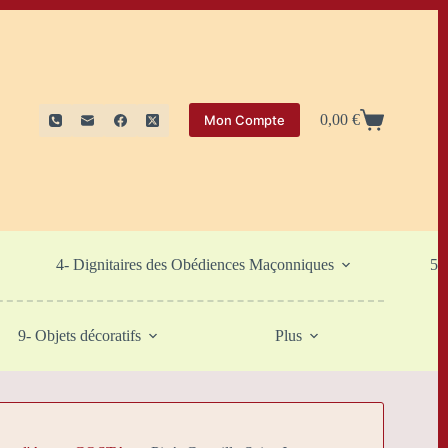
0,00
€
Mon Compte
Panier
d’achat
4- Dignitaires des Obédiences Maçonniques
5-
9- Objets décoratifs
Plus