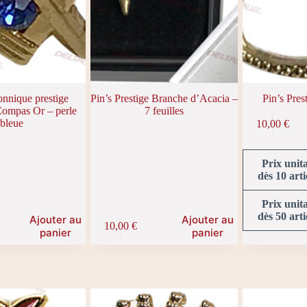
onnique prestige
Pin’s Prestige Branche d’Acacia –
Pin’s Pre
Compas Or – perle
7 feuilles
bleue
10,00
€
Prix unit
dès 10 arti
Prix unit
dès 50 arti
Ajouter au
Ajouter au
10,00
€
panier
panier