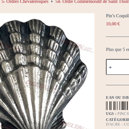
5- Ordres Chevaleresques
54- Ordre Commémoratif de Saint Tho
Pin’s Coquil
10,00
€
Plus que 5 e
quantité
de
Pin's
Coquille
Saint-
Jacques
EAN OU IS
UGS :
PINCS
CATÉGORIE
D'ACRE - C