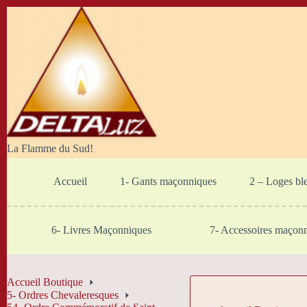
Passer
au
contenu
La Flamme du Sud!
Accueil
1- Gants maçonniques
2 – Loges bl
6- Livres Maçonniques
7- Accessoires maçon
Accueil Boutique
5- Ordres Chevaleresques