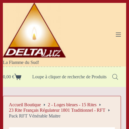
Passer
au
contenu
La Flamme du Sud!
0,00
€
Loupe à cliquer de recherche de Produits
Panier
d’achat
Accueil Boutique
2 - Loges bleues - 15 Rites
23 Rite Français Régulateur 1801 Traditionnel - RFT
Pack RFT Vénérable Maitre