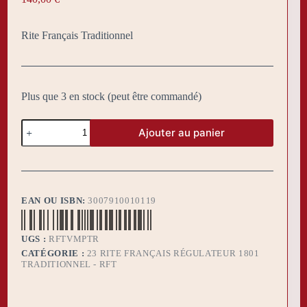
Rite Français Traditionnel
Plus que 3 en stock (peut être commandé)
quantité
Ajouter au panier
de
Pack
RFT
Vénérable
Maitre
EAN OU ISBN:
3007910010119
UGS :
RFTVMPTR
CATÉGORIE :
23 RITE FRANÇAIS RÉGULATEUR 1801
TRADITIONNEL - RFT