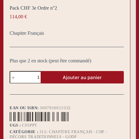
Pack CHF 3e Ordre n°2
114,00
€
Chapitre Français
Plus que 2 en stock (peut être commandé)
quantité
Ajouter au panier
de
Pack
CHF
3e
Ordre
n°2
EAN OU ISBN:
3007910013332
UGS :
CF3PPT
CATÉGORIE :
312- CHAPITRE FRANÇAIS - CHF -
DÉCORS TRADITIONNELS - GODF