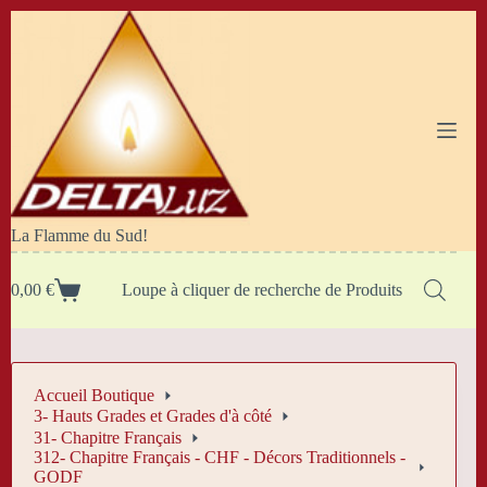
Passer
au
contenu
La Flamme du Sud!
0,00
€
Loupe à cliquer de recherche de Produits
Panier
d’achat
Accueil Boutique
3- Hauts Grades et Grades d'à côté
31- Chapitre Français
312- Chapitre Français - CHF - Décors Traditionnels -
GODF