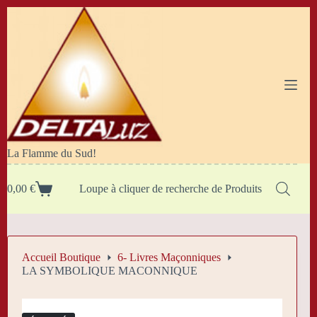
Passer
au
contenu
La Flamme du Sud!
0,00
€
Loupe à cliquer de recherche de Produits
Panier
d’achat
Accueil Boutique
6- Livres Maçonniques
LA SYMBOLIQUE MACONNIQUE