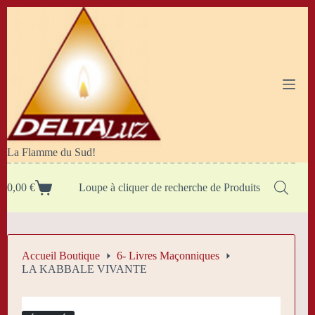
Passer
au
contenu
La Flamme du Sud!
0,00
€
Loupe à cliquer de recherche de Produits
Panier
d’achat
Accueil Boutique
6- Livres Maçonniques
LA KABBALE VIVANTE