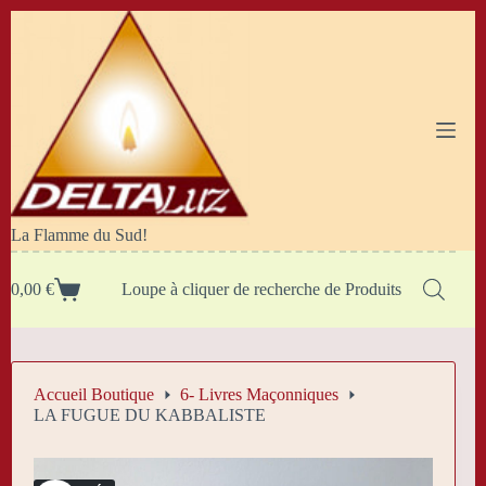
Passer
au
contenu
La Flamme du Sud!
0,00
€
Loupe à cliquer de recherche de Produits
Panier
d’achat
Accueil Boutique
6- Livres Maçonniques
LA FUGUE DU KABBALISTE