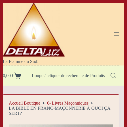
Passer
au
contenu
La Flamme du Sud!
0,00
€
Loupe à cliquer de recherche de Produits
Panier
d’achat
Accueil Boutique
6- Livres Maçonniques
LA BIBLE EN FRANC-MAÇONNERIE À QUOI ÇA
SERT?