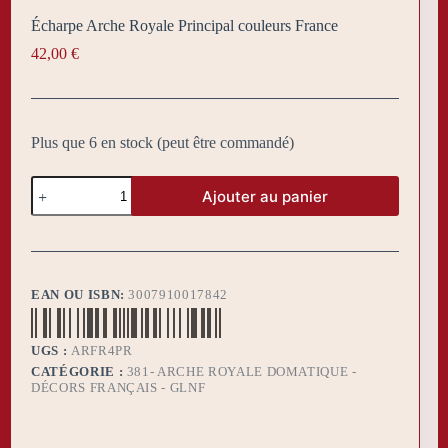
Écharpe Arche Royale Principal couleurs France
42,00
€
Plus que 6 en stock (peut être commandé)
quantité
Ajouter au panier
de
Écharpe
Arche
Royale
Principal
couleurs
EAN OU ISBN:
3007910017842
France
UGS :
ARFR4PR
CATÉGORIE :
381- ARCHE ROYALE DOMATIQUE -
DÉCORS FRANÇAIS - GLNF