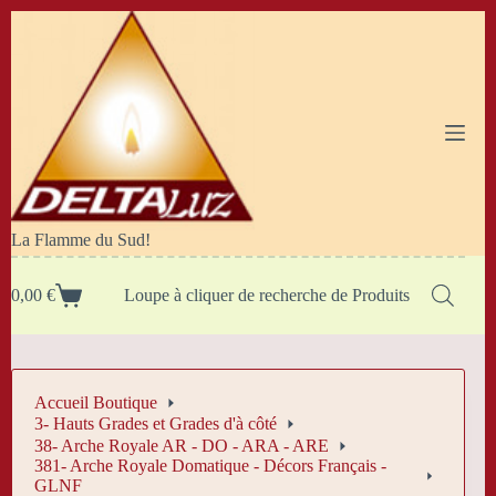
Passer
au
contenu
La Flamme du Sud!
0,00
€
Loupe à cliquer de recherche de Produits
Panier
d’achat
Accueil Boutique
3- Hauts Grades et Grades d'à côté
38- Arche Royale AR - DO - ARA - ARE
381- Arche Royale Domatique - Décors Français -
GLNF