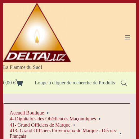
Passer
au
contenu
La Flamme du Sud!
0,00
€
Loupe à cliquer de recherche de Produits
Panier
d’achat
Accueil Boutique
4- Dignitaires des Obédiences Maçonniques
41- Grand Officiers de Marque
413- Grand Officiers Provinciaux de Marque - Décors
Français