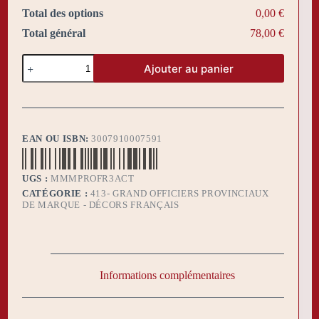
Total des options
0,00 €
Total général
78,00 €
quantité
Ajouter au panier
de
Bijou
Provincial
de
Marque
Officier
EAN OU ISBN:
3007910007591
actif
UGS :
MMMPROFR3ACT
CATÉGORIE :
413- GRAND OFFICIERS PROVINCIAUX
DE MARQUE - DÉCORS FRANÇAIS
Informations complémentaires