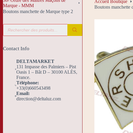
36- Ordre des Maîtres Maçons de
Accueil Boutique
Marque - MMM
Boutons manchette 
Boutons manchette de Marque type 2
Recherche
de
produits
Contact Info
DELTAMARKET
131 Impasse des Palmiers – Pist
Oasis 1 – Bât D – 30100 ALÈS,
France.
Téléphone:
+33(0)660543498
Email:
direction@deltaluz.com