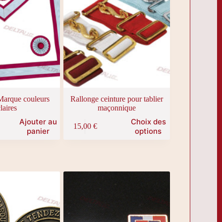
 Marque couleurs
Rallonge ceinture pour tablier
laires
maçonnique
Ce
Ajouter au
Choix des
15,00
€
produit
panier
options
a
plusieurs
variations.
Les
options
peuvent
être
choisies
sur
la