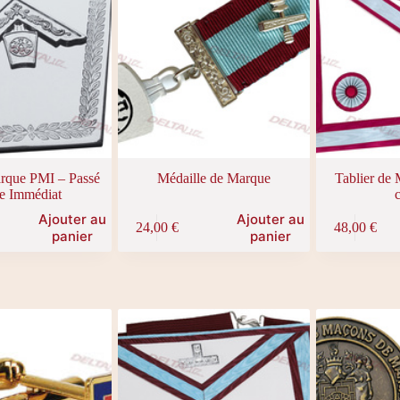
rque PMI – Passé
Médaille de Marque
Tablier de
e Immédiat
c
Ajouter au
Ajouter au
24,00
€
48,00
€
panier
panier