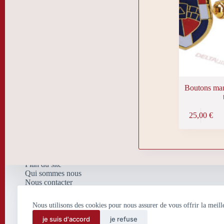
Boutons man
25,00
€
Plan du site
Qui sommes nous
Nous contacter
Nos mentions légales
Politique de confidentialité
Nous utilisons des cookies pour nous assurer de vous offrir la meill
et de traitement de données
personnelles
je suis d'accord
je refuse