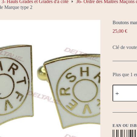
3- Hauts Grades et Grades d'à côté
36- Ordre des Maîtres Maçon
de Marque type 2
Boutons man
25,00
€
Clé de vout
Plus que 1 e
quantité
de
Boutons
manchette
de
Marque
type
2
EAN OU IS