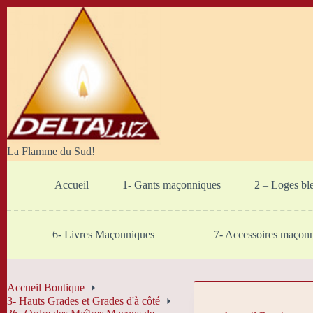
Passer
au
contenu
La Flamme du Sud!
Accueil
1- Gants maçonniques
2 – Loges bl
6- Livres Maçonniques
7- Accessoires maçon
Accueil Boutique
3- Hauts Grades et Grades d'à côté