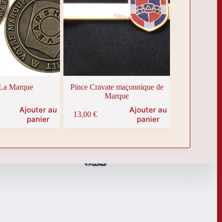
page
du
produit
 La Marque
Pince Cravate maçonnique de
Marque
Ajouter au
Ajouter au
13,00
€
panier
panier