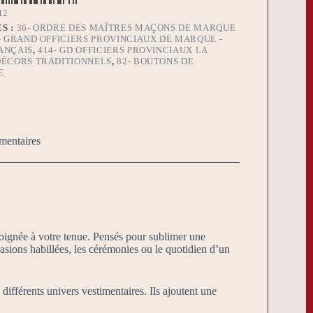
M2
S :
36- ORDRE DES MAÎTRES MAÇONS DE MARQUE
- GRAND OFFICIERS PROVINCIAUX DE MARQUE -
ANÇAIS
,
414- GD OFFICIERS PROVINCIAUX LA
DÉCORS TRADITIONNELS
,
82- BOUTONS DE
E
mentaires
soignée à votre tenue. Pensés pour sublimer une
ccasions habillées, les cérémonies ou le quotidien d’un
différents univers vestimentaires. Ils ajoutent une