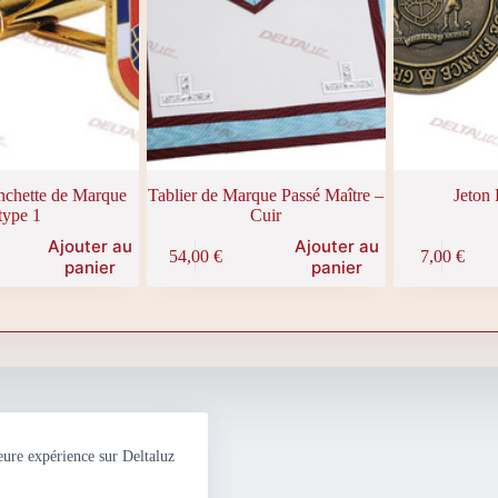
chette de Marque
Tablier de Marque Passé Maître –
Jeton
type 1
Cuir
Ajouter au
Ajouter au
54,00
€
7,00
€
panier
panier
eure expérience sur Deltaluz