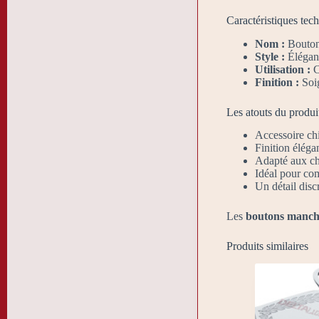
Caractéristiques tec
Nom :
Bouton
Style :
Élégant
Utilisation :
C
Finition :
Soig
Les atouts du produi
Accessoire chi
Finition éléga
Adapté aux ch
Idéal pour com
Un détail discr
Les
boutons manch
Produits similaires