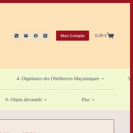
0,00
€
Mon Compte
Panier
d’achat
4- Dignitaires des Obédiences Maçonniques
5-
9- Objets décoratifs
Plus