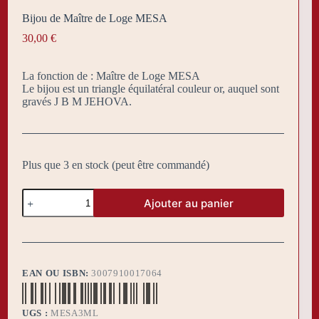
Bijou de Maître de Loge MESA
30,00
€
La fonction de : Maître de Loge MESA
Le bijou est un triangle équilatéral couleur or, auquel sont
gravés J B M JEHOVA.
Plus que 3 en stock (peut être commandé)
quantité
Ajouter au panier
de
Bijou
de
Maître
de
Loge
EAN OU ISBN:
3007910017064
MESA
UGS :
MESA3ML