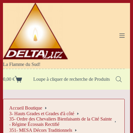
Passer
au
contenu
La Flamme du Sud!
0,00
€
Loupe à cliquer de recherche de Produits
Panier
d’achat
Accueil Boutique
3- Hauts Grades et Grades d'à côté
35- Ordre des Chevaliers Bienfaisants de la Cité Sainte
- Régime Écossais Rectifié
351- MESA Décors Traditionnels