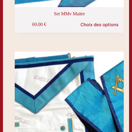
Set MMv Maitre
Ce
Choix des options
69,00
€
produit
a
plusieurs
variations.
Les
options
peuvent
être
choisies
sur
la
page
du
produit