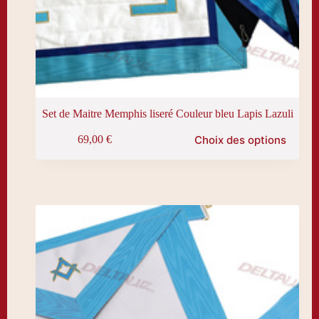
Set de Maitre Memphis liseré Couleur bleu Lapis Lazuli
Ce
Choix des options
69,00
€
produit
a
plusieurs
variations.
Les
options
peuvent
être
choisies
sur
la
page
du
produit