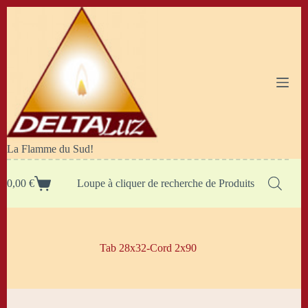
Passer
au
contenu
La Flamme du Sud!
0,00
€
Loupe à cliquer de recherche de Produits
Panier
d’achat
Tab 28x32-Cord 2x90