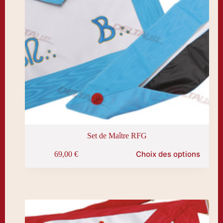
Set de Maître RFG
Ce
Choix des options
69,00
€
produit
a
plusieurs
variations.
Les
options
peuvent
être