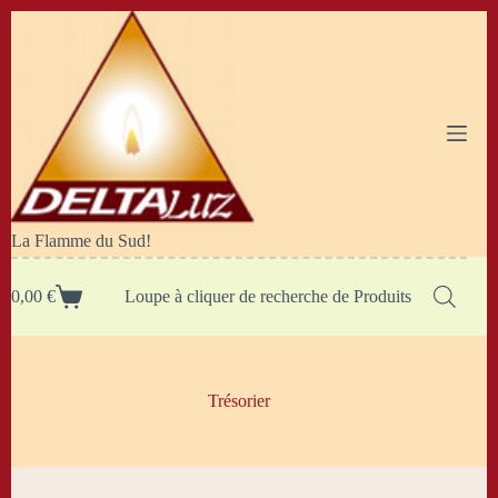
Passer
au
contenu
La Flamme du Sud!
0,00
€
Loupe à cliquer de recherche de Produits
Panier
d’achat
Trésorier